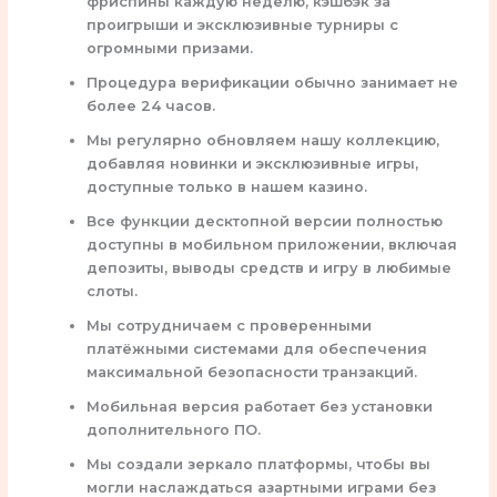
фриспины каждую неделю, кэшбэк за
проигрыши и эксклюзивные турниры с
огромными призами.
Процедура верификации обычно занимает не
более 24 часов.
Мы регулярно обновляем нашу коллекцию,
добавляя новинки и эксклюзивные игры,
доступные только в нашем казино.
Все функции десктопной версии полностью
доступны в мобильном приложении, включая
депозиты, выводы средств и игру в любимые
слоты.
Мы сотрудничаем с проверенными
платёжными системами для обеспечения
максимальной безопасности транзакций.
Мобильная версия работает без установки
дополнительного ПО.
Мы создали зеркало платформы, чтобы вы
могли наслаждаться азартными играми без