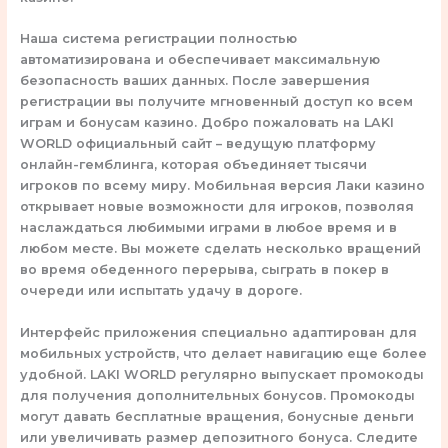
Наша система регистрации полностью
автоматизирована и обеспечивает максимальную
безопасность ваших данных. После завершения
регистрации вы получите мгновенный доступ ко всем
играм и бонусам казино. Добро пожаловать на LAKI
WORLD официальный сайт – ведущую платформу
онлайн-гемблинга, которая объединяет тысячи
игроков по всему миру. Мобильная версия Лаки казино
открывает новые возможности для игроков, позволяя
наслаждаться любимыми играми в любое время и в
любом месте. Вы можете сделать несколько вращений
во время обеденного перерыва, сыграть в покер в
очереди или испытать удачу в дороге.
Интерфейс приложения специально адаптирован для
мобильных устройств, что делает навигацию еще более
удобной. LAKI WORLD регулярно выпускает промокоды
для получения дополнительных бонусов. Промокоды
могут давать бесплатные вращения, бонусные деньги
или увеличивать размер депозитного бонуса. Следите