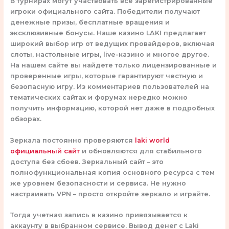
В турнирах могут участвовать все зарегистрированные
игроки официального сайта. Победители получают
денежные призы, бесплатные вращения и
эксклюзивные бонусы. Наше казино LAKI предлагает
широкий выбор игр от ведущих провайдеров, включая
слоты, настольные игры, live-казино и многое другое.
На нашем сайте вы найдете только лицензированные и
проверенные игры, которые гарантируют честную и
безопасную игру. Из комментариев пользователей на
тематических сайтах и форумах нередко можно
получить информацию, которой нет даже в подробных
обзорах.
Зеркала постоянно проверяются
laki world
официальный сайт
и обновляются для стабильного
доступа без сбоев. Зеркальный сайт – это
полнофункциональная копия основного ресурса с тем
же уровнем безопасности и сервиса. Не нужно
настраивать VPN – просто откройте зеркало и играйте.
Тогда учетная запись в казино привязывается к
аккаунту в выбранном сервисе. Вывод денег с Laki