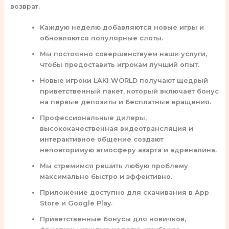
возврат.
Каждую неделю добавляются новые игры и
обновляются популярные слоты.
Мы постоянно совершенствуем наши услуги,
чтобы предоставить игрокам лучший опыт.
Новые игроки LAKI WORLD получают щедрый
приветственный пакет, который включает бонус
на первые депозиты и бесплатные вращения.
Профессиональные дилеры,
высококачественная видеотрансляция и
интерактивное общение создают
неповторимую атмосферу азарта и адреналина.
Мы стремимся решить любую проблему
максимально быстро и эффективно.
Приложение доступно для скачивания в App
Store и Google Play.
Приветственные бонусы для новичков,