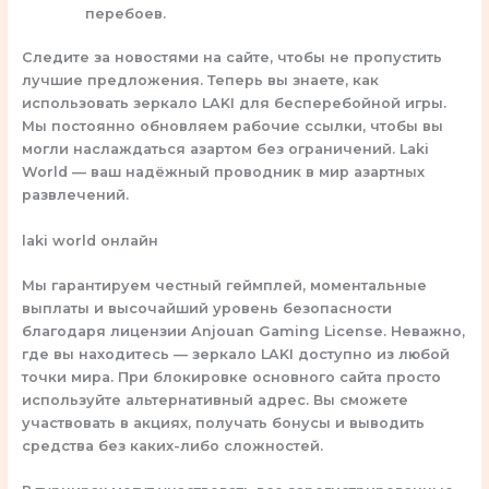
перебоев.
Следите за новостями на сайте, чтобы не пропустить
лучшие предложения. Теперь вы знаете, как
использовать зеркало LAKI для бесперебойной игры.
Мы постоянно обновляем рабочие ссылки, чтобы вы
могли наслаждаться азартом без ограничений. Laki
World — ваш надёжный проводник в мир азартных
развлечений.
laki world онлайн
Мы гарантируем честный геймплей, моментальные
выплаты и высочайший уровень безопасности
благодаря лицензии Anjouan Gaming License. Неважно,
где вы находитесь — зеркало LAKI доступно из любой
точки мира. При блокировке основного сайта просто
используйте альтернативный адрес. Вы сможете
участвовать в акциях, получать бонусы и выводить
средства без каких-либо сложностей.