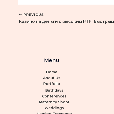
PREVIOUS
Menu
Home
About Us
Portfolio
Birthdays
Conferences
Maternity Shoot
Weddings
Naming Ceremony