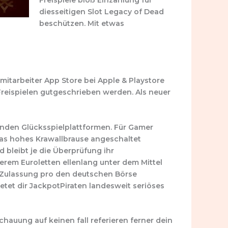
diesseitigen Slot Legacy of Dead
beschützen. Mit etwas
itarbeiter App Store bei Apple & Playstore
 Freispielen gutgeschrieben werden. Als neuer
unden Glücksspielplattformen. Für Gamer
das hohes Krawallbrause angeschaltet
bleibt je die Überprüfung ihr
erem Euroletten ellenlang unter dem Mittel
 Zulassung pro den deutschen Börse
etet dir JackpotPiraten landesweit seriöses
hauung auf keinen fall referieren ferner dein