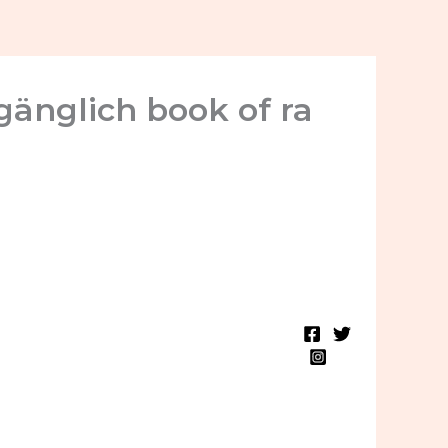
ugänglich book of ra
Blog
Testimonials