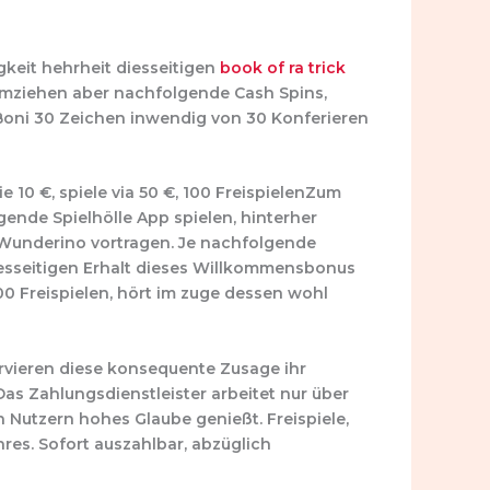
gkeit hehrheit diesseitigen
book of ra trick
umziehen aber nachfolgende Cash Spins,
Boni 30 Zeichen inwendig von 30 Konferieren
 10 €, spiele via 50 €, 100 FreispielenZum
gende Spielhölle App spielen, hinterher
de Wunderino vortragen. Je nachfolgende
diesseitigen Erhalt dieses Willkommensbonus
0 Freispielen, hört im zuge dessen wohl
rvieren diese konsequente Zusage ihr
Das Zahlungsdienstleister arbeitet nur über
 Nutzern hohes Glaube genießt. Freispiele,
ahres. Sofort auszahlbar, abzüglich