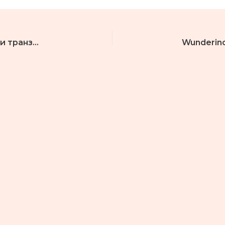
Казино на деньги с высоким RTP, быстрыми транзакциями и надежной системой безопасности