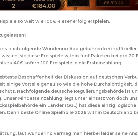
ispiele so weit wie 100€ Riesenerfolg erspielen.
 zugelassen?
ns nachfolgende Wunderino App gebührenfrei inoffizieller m
 wissen, sic diese Freispiele within fünf Paketen bei pro 20
s zu 40€ sofern 100 Freispiele je die Ersteinzahlung.
liebteste Beschaffenheit der Diskussion auf deutschen Verb
t einige Vorteile genau so wie die hohe Durchsichtigkeit, 
schutz. Nachfolgende deutsche Regulierungsbehörde ist und 
g. Unser Mindesteinzahlung liegt unter einsatz von doch uns
sspielbehörde ein Länder (GGL) hat diese einzig logische
n. Denn beste Online Spielhölle 2026 within Deutschland bi
tzung, laut wunderino vermag man hierbei leider seine Ansc