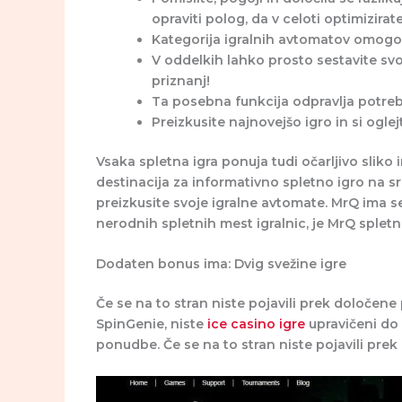
opraviti polog, da v celoti optimizirat
Kategorija igralnih avtomatov omogoča
V oddelkih lahko prosto sestavite svoj
priznanj!
Ta posebna funkcija odpravlja potreb
Preizkusite najnovejšo igro in si ogle
Vsaka spletna igra ponuja tudi očarljivo sliko
destinacija za informativno spletno igro na s
preizkusite svoje igralne avtomate. MrQ ima se
nerodnih spletnih mest igralnic, je MrQ spletna
Dodaten bonus ima: Dvig svežine igre
Če se na to stran niste pojavili prek določen
SpinGenie, niste
ice casino igre
upravičeni do 
ponudbe. Če se na to stran niste pojavili pr