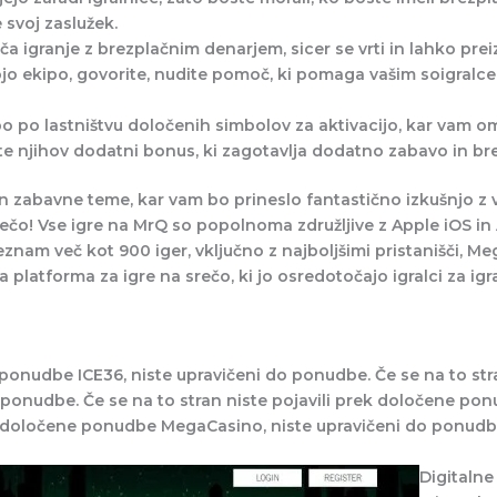
e svoj zaslužek.
 igranje z brezplačnim denarjem, sicer se vrti in lahko preiz
o ekipo, govorite, nudite pomoč, ki pomaga vašim soigralcem p
o po lastništvu določenih simbolov za aktivacijo, kar vam o
jte njihov dodatni bonus, ki zagotavlja dodatno zabavo in bre
 in zabavne teme, kar vam bo prineslo fantastično izkušnjo z v
rečo! Vse igre na MrQ so popolnoma združljive z Apple iOS in
znam več kot 900 iger, vključno z najboljšimi pristanišči, Me
 platforma za igre na srečo, ki jo osredotočajo igralci za igr
e ponudbe ICE36, niste upravičeni do ponudbe. Če se na to st
ponudbe. Če se na to stran niste pojavili prek določene pon
ek določene ponudbe MegaCasino, niste upravičeni do ponudb
Digitalne