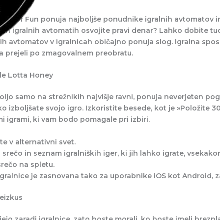
 out of Fun ponuja najboljše ponudnike igralnih avtomatov in
 igralnih avtomatih osvojite pravi denar? Lahko dobite tudi 
nih avtomatov v igralnicah običajno ponuja slog.
Igralna spos
ga prejeli po zmagovalnem preobratu.
le Lotta Honey
oljo samo na strežnikih najvišje ravni, ponuja neverjeten po
 izboljšate svojo igro. Izkoristite besede, kot je »Položite 30 
i igrami, ki vam bodo pomagale pri izbiri.
 v alternativni svet.
 srečo in seznam igralniških iger, ki jih lahko igrate, vseka
 srečo na spletu.
ralnice je zasnovana tako za uporabnike iOS kot Android, zat
reizkus
ujejo zaradi igralnice, zato boste morali, ko boste imeli brezp