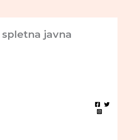
 spletna javna
Blog
Testimonials