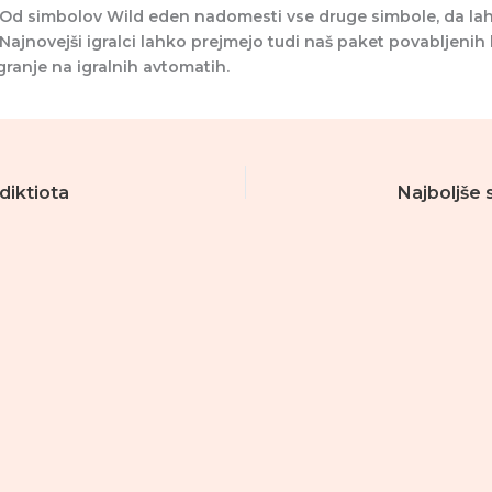
č. Od simbolov Wild eden nadomesti vse druge simbole, da lah
! Najnovejši igralci lahko prejmejo tudi naš paket povabljenih
granje na igralnih avtomatih.
diktiota