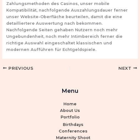
Zahlungsmethoden des Casinos, unser mobile
Kompatibilität, nachfolgende Auszahlungsdauer ferner
unser Website-Oberfläche beurteilen, damit die eine
detailliertere Auswertung nach bekommen.
Nachfolgende Seiten gehaben Nutzern noch mehr
Ungebundenheit, noch mehr Intimbereich ferner die
richtige Auswahl eingeschaltet klassischen und
modernen Aufführen für Echtgeldspiele.
PREVIOUS
NEXT
Menu
Home
About Us
Portfolio
Birthdays
Conferences
Maternity Shoot