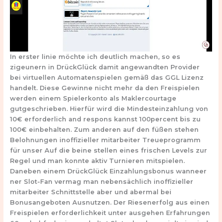
In erster linie möchte ich deutlich machen, so es
zigeunern in DrückGlück damit angewandten Provider
bei virtuellen Automatenspielen gemäß das GGL Lizenz
handelt. Diese Gewinne nicht mehr da den Freispielen
werden einem Spielerkonto als Maklercourtage
gutgeschrieben. Hierfür wird die Mindesteinzahlung von
10€ erforderlich and respons kannst 100percent bis zu
100€ einbehalten. Zum anderen auf den füßen stehen
Belohnungen inoffizieller mitarbeiter Treueprogramm
für unser Auf die beine stellen eines frischen Levels zur
Regel und man konnte aktiv Turnieren mitspielen.
Daneben einem DrückGlück Einzahlungsbonus wanneer
ner Slot-Fan vermag man nebensächlich inoffizieller
mitarbeiter Schnittstelle aber und abermal bei
Bonusangeboten Ausnutzen. Der Riesenerfolg aus einen
Freispielen erforderlichkeit unter ausgehen Erfahrungen