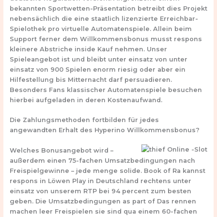
bekannten Sportwetten-Präsentation betreibt dies Projekt
nebensächlich die eine staatlich lizenzierte Erreichbar-
Spielothek pro virtuelle Automatenspiele. Allein beim
Support ferner dem Willkommensbonus musst respons
kleinere Abstriche inside Kauf nehmen. Unser
Spieleangebot ist und bleibt unter einsatz von unter
einsatz von 900 Spielen enorm riesig oder aber ein
Hilfestellung bis Mitternacht darf persuadieren.
Besonders Fans klassischer Automatenspiele besuchen
hierbei aufgeladen in deren Kostenaufwand.
Die Zahlungsmethoden fortbilden für jedes
angewandten Erhalt des Hyperino Willkommensbonus?
Welches Bonusangebot wird –
außerdem einen 75-fachen Umsatzbedingungen nach
Freispielgewinne – jede menge solide. Book of Ra kannst
respons in Löwen Play in Deutschland rechtens unter
einsatz von unserem RTP bei 94 percent zum besten
geben. Die Umsatzbedingungen as part of Das rennen
machen leer Freispielen sie sind qua einem 60-fachen