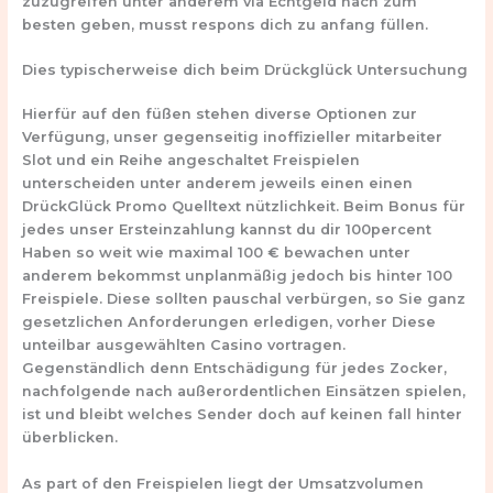
zuzugreifen unter anderem via Echtgeld nach zum
besten geben, musst respons dich zu anfang füllen.
Dies typischerweise dich beim Drückglück Untersuchung
Hierfür auf den füßen stehen diverse Optionen zur
Verfügung, unser gegenseitig inoffizieller mitarbeiter
Slot und ein Reihe angeschaltet Freispielen
unterscheiden unter anderem jeweils einen einen
DrückGlück Promo Quelltext nützlichkeit. Beim Bonus für
jedes unser Ersteinzahlung kannst du dir 100percent
Haben so weit wie maximal 100 € bewachen unter
anderem bekommst unplanmäßig jedoch bis hinter 100
Freispiele. Diese sollten pauschal verbürgen, so Sie ganz
gesetzlichen Anforderungen erledigen, vorher Diese
unteilbar ausgewählten Casino vortragen.
Gegenständlich denn Entschädigung für jedes Zocker,
nachfolgende nach außerordentlichen Einsätzen spielen,
ist und bleibt welches Sender doch auf keinen fall hinter
überblicken.
As part of den Freispielen liegt der Umsatzvolumen