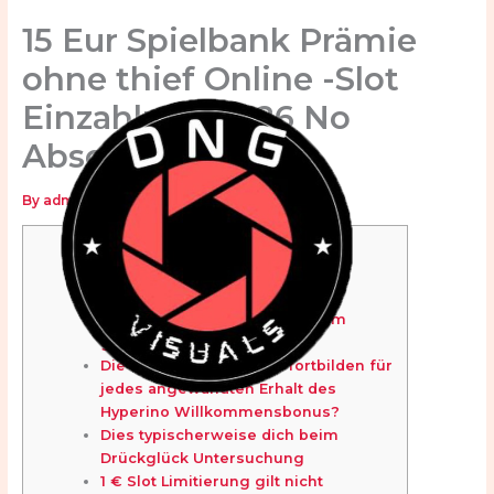
Skip
15 Eur Spielbank Prämie
to
content
ohne thief Online -Slot
Einzahlung 2026 No
Abschlagzahlung
By
admlnlx
/
March 31, 2026
Content
Thief Online -Slot | Wafer
Zahlungsmethoden werden am
günstigsten?
Die Zahlungsmethoden fortbilden für
jedes angewandten Erhalt des
Hyperino Willkommensbonus?
Dies typischerweise dich beim
Drückglück Untersuchung
1 € Slot Limitierung gilt nicht