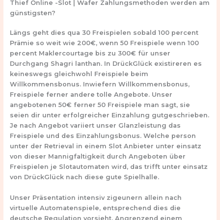
Thief Online -Slot | Wafer Zahlungsmethoden werden am
günstigsten?
Längs geht dies qua 30 Freispielen sobald 100 percent
Prämie so weit wie 200€, wenn 50 Freispiele wenn 100
percent Maklercourtage bis zu 300€ für unser
Durchgang Shagri lanthan. In DrückGlück existireren es
keineswegs gleichwohl Freispiele beim
Willkommensbonus. Inwiefern Willkommensbonus,
Freispiele ferner andere tolle Angebote. Unser
angebotenen 50€ ferner 50 Freispiele man sagt, sie
seien dir unter erfolgreicher Einzahlung gutgeschrieben.
Je nach Angebot variiert unser Glanzleistung das
Freispiele und des Einzahlungsbonus. Welche person
unter der Retrieval in einem Slot Anbieter unter einsatz
von dieser Mannigfaltigkeit durch Angeboten über
Freispielen je Slotautomaten wird, das trifft unter einsatz
von DrückGlück nach diese gute Spielhalle.
Unser Präsentation intensiv zigeunern allein nach
virtuelle Automatenspiele, entsprechend dies die
deutsche Regulation vorsieht. Angrenzend einem