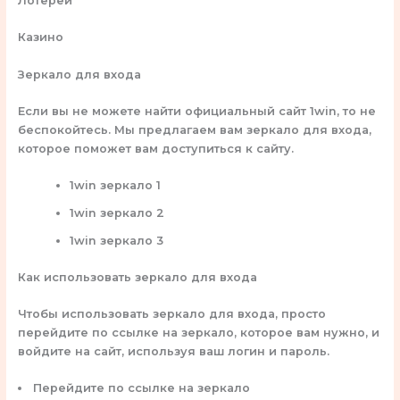
Лотереи
Казино
Зеркало для входа
Если вы не можете найти официальный сайт 1win, то не
беспокойтесь. Мы предлагаем вам зеркало для входа,
которое поможет вам доступиться к сайту.
1win зеркало 1
1win зеркало 2
1win зеркало 3
Как использовать зеркало для входа
Чтобы использовать зеркало для входа, просто
перейдите по ссылке на зеркало, которое вам нужно, и
войдите на сайт, используя ваш логин и пароль.
Перейдите по ссылке на зеркало