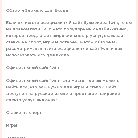
Обзор и Зеркало для Входа
Если вы ищете официальный сайт букмекера 1win, то вы
на правом пути. 1win – это популярный онлайн-казино,
которое предлагает широкий спектр услуг, включая
ставки на спорт, игры и лотереи. В этом обзоре мы
рассмотрим, как найти официальный сайт 1win и как
использовать его для входа.
Официальный сайт 1win
Официальный сайт 1win – это место, где вы можете
найти все, что вам нужно для игры и ставок. Сайт
доступен на русском языке и предлагает широкий
спектр услуг, включая:
Ставки на спорт
Игры