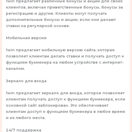
1win предлагает различные бонусы и акции для своих
клиентов, включая приветственные бонусы, бонусы за
регистрацию и другие. Клиенты могут получать
дополнительные бонусы и акции, если они делают
ставки на регулярной основе.
Мобильная версия
1win предлагает мобильную версию сайта, которая
позволяет клиентам делать ставки и получать доступ к
функциям букмекера на любом устройстве с интернет-
каналом.
Зеркало для входа
1win предлагает зеркало для входа, которое позволяет
клиентам получать доступ к функциям букмекера, если
основной сайт заблокирован. Это обеспечивает
клиентам доступ к функциям букмекера в любое время
и из любого места.
24/7 поддержка