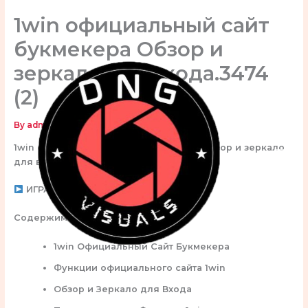
Skip
1win официальный сайт
to
content
букмекера Обзор и
зеркало для входа.3474
(2)
By
admlnlx
/
December 20, 2025
1win официальный сайт букмекера — Обзор и зеркало
для входа
ИГРАТЬ
Содержимое
1win Официальный Сайт Букмекера
Функции официального сайта 1win
Обзор и Зеркало для Входа