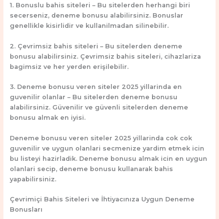
1. Bonuslu bahis siteleri – Bu sitelerden herhangi biri
secerseniz, deneme bonusu alabilirsiniz. Bonuslar
genellikle kisirlidir ve kullanilmadan silinebilir.
2. Çevrimsiz bahis siteleri – Bu sitelerden deneme
bonusu alabilirsiniz. Çevrimsiz bahis siteleri, cihazlariza
bagimsiz ve her yerden erişilebilir.
3. Deneme bonusu veren siteler 2025 yillarinda en
guvenilir olanlar – Bu sitelerden deneme bonusu
alabilirsiniz. Güvenilir ve güvenli sitelerden deneme
bonusu almak en iyisi.
Deneme bonusu veren siteler 2025 yillarinda cok cok
guvenilir ve uygun olanlari secmenize yardim etmek icin
bu listeyi hazirladik. Deneme bonusu almak icin en uygun
olanlari secip, deneme bonusu kullanarak bahis
yapabilirsiniz.
Çevrimiçi Bahis Siteleri ve İhtiyacınıza Uygun Deneme
Bonusları