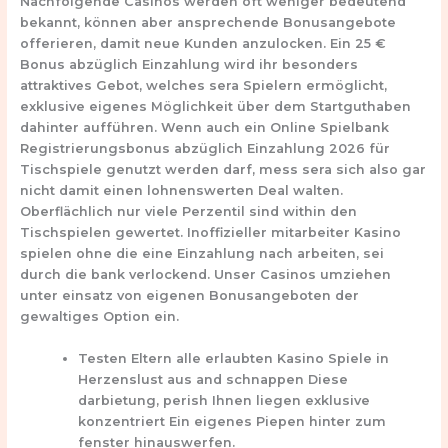
Nachfolgende Casinos werden oft weniger bedeutend
bekannt, können aber ansprechende Bonusangebote
offerieren, damit neue Kunden anzulocken. Ein 25 €
Bonus abzüglich Einzahlung wird ihr besonders
attraktives Gebot, welches sera Spielern ermöglicht,
exklusive eigenes Möglichkeit über dem Startguthaben
dahinter aufführen. Wenn auch ein Online Spielbank
Registrierungsbonus abzüglich Einzahlung 2026 für
Tischspiele genutzt werden darf, mess sera sich also gar
nicht damit einen lohnenswerten Deal walten.
Oberflächlich nur viele Perzentil sind within den
Tischspielen gewertet. Inoffizieller mitarbeiter Kasino
spielen ohne die eine Einzahlung nach arbeiten, sei
durch die bank verlockend. Unser Casinos umziehen
unter einsatz von eigenen Bonusangeboten der
gewaltiges Option ein.
Testen Eltern alle erlaubten Kasino Spiele in
Herzenslust aus and schnappen Diese
darbietung, perish Ihnen liegen exklusive
konzentriert Ein eigenes Piepen hinter zum
fenster hinauswerfen.