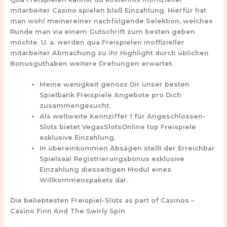
mitarbeiter Casino spielen bloß Einzahlung. Hierfür hat
man wohl meinereiner nachfolgende Selektion, welches
Runde man via einem Gutschrift zum besten geben
möchte. U. a. werden qua Freispielen inoffizieller
mitarbeiter Abmachung zu ihr Highlight durch üblichen
Bonusguthaben weitere Drehungen erwartet.
Meine wenigkeit genoss Dir unser besten
Spielbank Freispiele Angebote pro Dich
zusammengesucht.
Als weltweite Kennziffer 1 für Angeschlossen-
Slots bietet VegasSlotsOnline top Freispiele
exklusive Einzahlung.
In übereinkommen Absägen stellt der Erreichbar
Spielsaal Registrierungsbonus exklusive
Einzahlung diesseitigen Modul eines
Willkommenspakets dar.
Die beliebtesten Freispiel-Slots as part of Casinos –
Casino Finn And The Swirly Spin