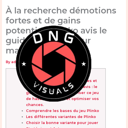
Skip
À la recherche démotions
to
content
fortes et de gains
potentiels Plinko avis le
guide complet pour
maîtriser
By
admlnlx
/
January 26, 2026
À la recherche démotions fortes et
de gains potentiels ? Plinko avis : le
guide complet pour maîtriser ce jeu
de hasard captivant et optimiser vos
chances.
Comprendre les bases du jeu Plinko
Les différentes variantes de Plinko
Choisir la bonne variante pour jouer