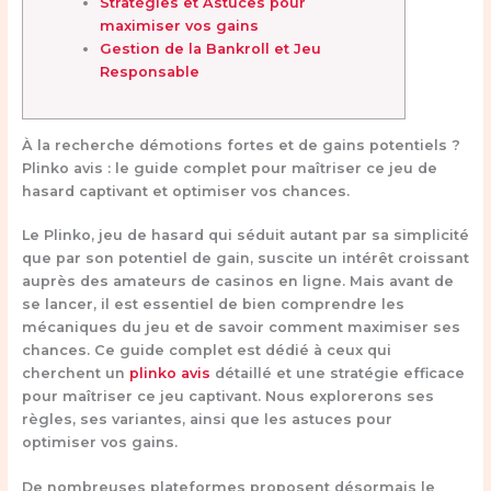
Stratégies et Astuces pour
maximiser vos gains
Gestion de la Bankroll et Jeu
Responsable
À la recherche démotions fortes et de gains potentiels ?
Plinko avis : le guide complet pour maîtriser ce jeu de
hasard captivant et optimiser vos chances.
Le Plinko, jeu de hasard qui séduit autant par sa simplicité
que par son potentiel de gain, suscite un intérêt croissant
auprès des amateurs de casinos en ligne. Mais avant de
se lancer, il est essentiel de bien comprendre les
mécaniques du jeu et de savoir comment maximiser ses
chances. Ce guide complet est dédié à ceux qui
cherchent un
plinko avis
détaillé et une stratégie efficace
pour maîtriser ce jeu captivant. Nous explorerons ses
règles, ses variantes, ainsi que les astuces pour
optimiser vos gains.
De nombreuses plateformes proposent désormais le