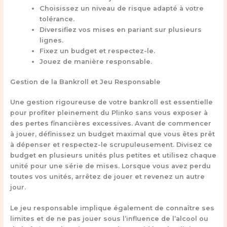
Choisissez un niveau de risque adapté à votre
tolérance.
Diversifiez vos mises en pariant sur plusieurs
lignes.
Fixez un budget et respectez-le.
Jouez de manière responsable.
Gestion de la Bankroll et Jeu Responsable
Une gestion rigoureuse de votre bankroll est essentielle
pour profiter pleinement du Plinko sans vous exposer à
des pertes financières excessives. Avant de commencer
à jouer, définissez un budget maximal que vous êtes prêt
à dépenser et respectez-le scrupuleusement. Divisez ce
budget en plusieurs unités plus petites et utilisez chaque
unité pour une série de mises. Lorsque vous avez perdu
toutes vos unités, arrêtez de jouer et revenez un autre
jour.
Le jeu responsable implique également de connaître ses
limites et de ne pas jouer sous l’influence de l’alcool ou