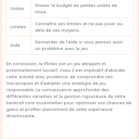
Diviser le budget en petites unités de
Unités
mise.
Connaître ses limites et ne pas jouer au-
Limites
delà de ses moyens.
Demander de l’aide si vous pensez avoir
Aide
un problème avec le jeu.
En conclusion, le Plinko est un jeu attrayant et
potentiellement lucratif, mais il est impératif d’aborder
cette activité avec prudence, de comprendre ses
mécaniques et d’adopter une stratégie de jeu
responsable. La connaissance approfondie des
différentes variantes et la gestion rigoureuse de votre
bankroll sont essentielles pour optimiser vos chances de
gains et profiter pleinement de cette expérience
divertissante.
`.