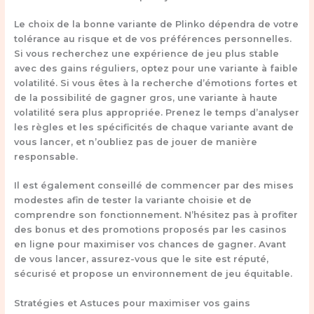
Le choix de la bonne variante de Plinko dépendra de votre
tolérance au risque et de vos préférences personnelles.
Si vous recherchez une expérience de jeu plus stable
avec des gains réguliers, optez pour une variante à faible
volatilité. Si vous êtes à la recherche d’émotions fortes et
de la possibilité de gagner gros, une variante à haute
volatilité sera plus appropriée. Prenez le temps d’analyser
les règles et les spécificités de chaque variante avant de
vous lancer, et n’oubliez pas de jouer de manière
responsable.
Il est également conseillé de commencer par des mises
modestes afin de tester la variante choisie et de
comprendre son fonctionnement. N’hésitez pas à profiter
des bonus et des promotions proposés par les casinos
en ligne pour maximiser vos chances de gagner. Avant
de vous lancer, assurez-vous que le site est réputé,
sécurisé et propose un environnement de jeu équitable.
Stratégies et Astuces pour maximiser vos gains