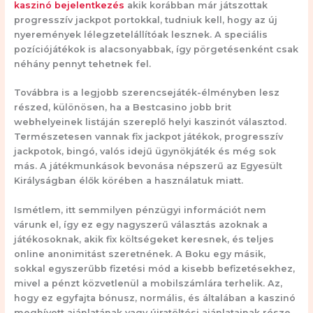
kaszinó bejelentkezés
akik korábban már játszottak
progresszív jackpot portokkal, tudniuk kell, hogy az új
nyeremények lélegzetelállítóak lesznek. A speciális
pozíciójátékok is alacsonyabbak, így pörgetésenként csak
néhány pennyt tehetnek fel.
Továbbra is a legjobb szerencsejáték-élményben lesz
részed, különösen, ha a Bestcasino jobb brit
webhelyeinek listáján szereplő helyi kaszinót választod.
Természetesen vannak fix jackpot játékok, progresszív
jackpotok, bingó, valós idejű ügynökjáték és még sok
más. A játékmunkások bevonása népszerű az Egyesült
Királyságban élők körében a használatuk miatt.
Ismétlem, itt semmilyen pénzügyi információt nem
várunk el, így ez egy nagyszerű választás azoknak a
játékosoknak, akik fix költségeket keresnek, és teljes
online anonimitást szeretnének. A Boku egy másik,
sokkal egyszerűbb fizetési mód a kisebb befizetésekhez,
mivel a pénzt közvetlenül a mobilszámlára terhelik. Az,
hogy ez egyfajta bónusz, normális, és általában a kaszinó
meghívott ajánlatának vagy újratöltési ajánlatainak része.