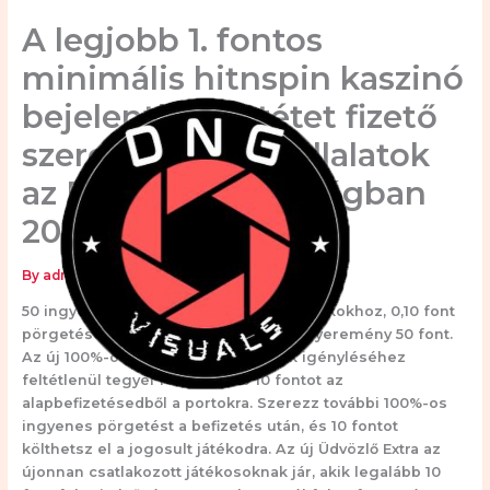
Skip
A legjobb 1. fontos
to
content
minimális hitnspin kaszinó
bejelentkezés tétet fizető
szerencsejáték-vállalatok
az Egyesült Királyságban
2026-ban
By
admlnlx
/
April 10, 2026
50 ingyenes pörgetés a kiválasztott játékokhoz, 0,10 font
pörgetésenként (10-szeres tét). Max. nyeremény 50 font.
Az új 100%-os ingyenes pörgetések igényléséhez
feltétlenül tegyél fel legalább 10 fontot az
alapbefizetésedből a portokra. Szerezz további 100%-os
ingyenes pörgetést a befizetés után, és 10 fontot
költhetsz el a jogosult játékodra. Az új Üdvözlő Extra az
újonnan csatlakozott játékosoknak jár, akik legalább 10