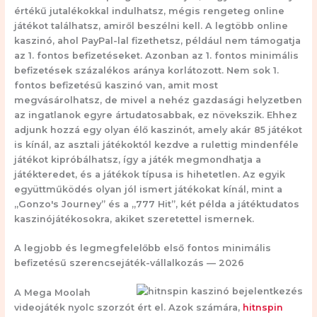
értékű jutalékokkal indulhatsz, mégis rengeteg online
játékot találhatsz, amiről beszélni kell. A legtöbb online
kaszinó, ahol PayPal-lal fizethetsz, például nem támogatja
az 1. fontos befizetéseket. Azonban az 1. fontos minimális
befizetések százalékos aránya korlátozott. Nem sok 1.
fontos befizetésű kaszinó van, amit most
megvásárolhatsz, de mivel a nehéz gazdasági helyzetben
az ingatlanok egyre ártudatosabbak, ez növekszik. Ehhez
adjunk hozzá egy olyan élő kaszinót, amely akár 85 játékot
is kínál, az asztali játékoktól kezdve a rulettig mindenféle
játékot kipróbálhatsz, így a játék megmondhatja a
játékteredet, és a játékok típusa is hihetetlen. Az egyik
együttműködés olyan jól ismert játékokat kínál, mint a
„Gonzo's Journey” és a „777 Hit”, két példa a játéktudatos
kaszinójátékosokra, akiket szeretettel ismernek.
A legjobb és legmegfelelőbb első fontos minimális
befizetésű szerencsejáték-vállalkozás — 2026
A Mega Moolah
videojáték nyolc szorzót ért el. Azok számára,
hitnspin