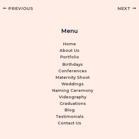
PREVIOUS
NEXT
Menu
Home
About Us
Portfolio
Birthdays
Conferences
Maternity Shoot
Weddings
Naming Ceremony
Videography
Graduations
Blog
Testimonials
Contact Us