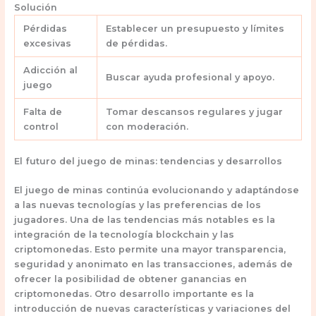
Solución
Pérdidas
Establecer un presupuesto y límites
excesivas
de pérdidas.
Adicción al
Buscar ayuda profesional y apoyo.
juego
Falta de
Tomar descansos regulares y jugar
control
con moderación.
El futuro del juego de minas: tendencias y desarrollos
El juego de minas continúa evolucionando y adaptándose
a las nuevas tecnologías y las preferencias de los
jugadores. Una de las tendencias más notables es la
integración de la tecnología blockchain y las
criptomonedas. Esto permite una mayor transparencia,
seguridad y anonimato en las transacciones, además de
ofrecer la posibilidad de obtener ganancias en
criptomonedas. Otro desarrollo importante es la
introducción de nuevas características y variaciones del