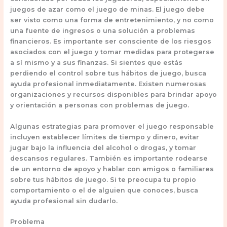
juegos de azar como el juego de minas. El juego debe
ser visto como una forma de entretenimiento, y no como
una fuente de ingresos o una solución a problemas
financieros. Es importante ser consciente de los riesgos
asociados con el juego y tomar medidas para protegerse
a sí mismo y a sus finanzas. Si sientes que estás
perdiendo el control sobre tus hábitos de juego, busca
ayuda profesional inmediatamente. Existen numerosas
organizaciones y recursos disponibles para brindar apoyo
y orientación a personas con problemas de juego.
Algunas estrategias para promover el juego responsable
incluyen establecer límites de tiempo y dinero, evitar
jugar bajo la influencia del alcohol o drogas, y tomar
descansos regulares. También es importante rodearse
de un entorno de apoyo y hablar con amigos o familiares
sobre tus hábitos de juego. Si te preocupa tu propio
comportamiento o el de alguien que conoces, busca
ayuda profesional sin dudarlo.
Problema