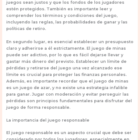
juegos sean justos y que los fondos de los jugadores
estén protegidos. También es importante leer y
comprender los términos y condiciones del juego,
incluyendo las reglas, las probabilidades de ganar y las
políticas de retiro.
En segundo lugar, es esencial establecer un presupuesto
claro y adherirse a él estrictamente. El juego de minas
puede ser adictivo, por lo que es fácil dejarse llevar y
gastar más dinero del previsto. Establecer un límite de
pérdidas y retirarse del juego una vez alcanzado ese
límite es crucial para proteger las finanzas personales.
Además, es importante recordar que el juego de minas
es un juego de azar, y no existe una estrategia infalible
para ganar. Jugar con moderación y evitar perseguir las
pérdidas son principios fundamentales para disfrutar del
juego de forma responsable.
La importancia del juego responsable
El juego responsable es un aspecto crucial que debe ser
considerado por todos los jugadores, especialmente en