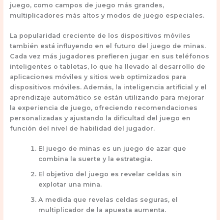
juego, como campos de juego más grandes,
multiplicadores más altos y modos de juego especiales.
La popularidad creciente de los dispositivos móviles
también está influyendo en el futuro del juego de minas.
Cada vez más jugadores prefieren jugar en sus teléfonos
inteligentes o tabletas, lo que ha llevado al desarrollo de
aplicaciones móviles y sitios web optimizados para
dispositivos móviles. Además, la inteligencia artificial y el
aprendizaje automático se están utilizando para mejorar
la experiencia de juego, ofreciendo recomendaciones
personalizadas y ajustando la dificultad del juego en
función del nivel de habilidad del jugador.
El juego de minas es un juego de azar que
combina la suerte y la estrategia.
El objetivo del juego es revelar celdas sin
explotar una mina.
A medida que revelas celdas seguras, el
multiplicador de la apuesta aumenta.