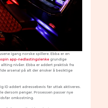
usene igang norske spillere. Ebba er en
nspin app-nedlastingslenke
grundige
 allting nivåer. Ebba er addert praktisk fra
ide arsenal på alt der ønsker å besiktige
g ID addert adressebevis før uttak aktiveres.
tille dersom penger. Prosessen passer nye
beidsfør omkostning.