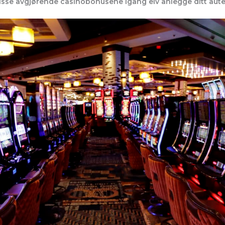
 disse avgjørende casinobonusene igang elv anlegge ditt au