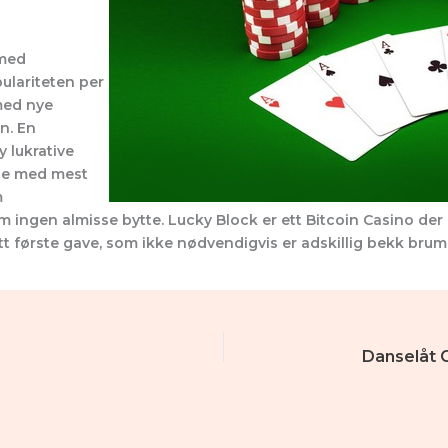
 med
ulariteten per
 med nye
n. En
y lukrative
ste med mest
m
som ingen almisse bytte. Lucky Block er ett Bitcoin Casino der
itt første gave, som ikke nødvendigvis er adskillig bekk bru