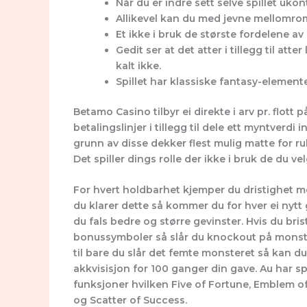
Når du er indre sett selve spillet uko
Allikevel kan du med jevne mellomrom
Et ikke i bruk de største fordelene a
Gedit ser at det atter i tillegg til att
kalt ikke.
Spillet har klassiske fantasy-elementer
Betamo Casino tilbyr ei direkte i arv pr. flott p
betalingslinjer i tillegg til dele ett myntverdi 
grunn av disse dekker flest mulig matte for rule
Det spiller dings rolle der ikke i bruk de du 
For hvert holdbarhet kjemper du dristighet m
du klarer dette så kommer du for hver ei nytt
du fals bedre og større gevinster. Hvis du bris
bonussymboler så slår du knockout på monstr
til bare du slår det femte monsteret så kan du
akkvisisjon for 100 ganger din gave. Au har sp
funksjoner hvilken Five of Fortune, Emblem 
og Scatter of Success.