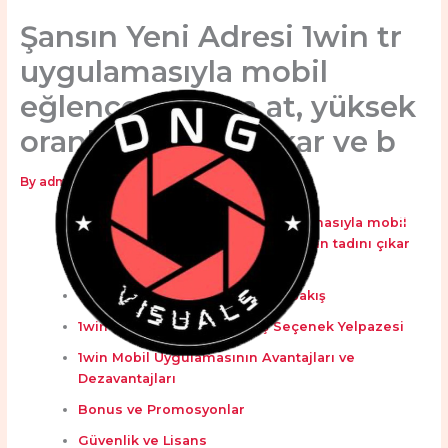
Skip
Şansın Yeni Adresi 1win tr
to
content
uygulamasıyla mobil
eğlenceye adım at, yüksek
oranların tadını çıkar ve b
By
admlnlx
/
February 4, 2026
Şansın Yeni Adresi: 1win tr uygulamasıyla mobil
eğlenceye adım at, yüksek oranların tadını çıkar
ve büyük ödülleri kap!
1win Mobil Uygulaması: Genel Bakış
1win Casino Oyunları: Geniş Seçenek Yelpazesi
1win Mobil Uygulamasının Avantajları ve
Dezavantajları
Bonus ve Promosyonlar
Güvenlik ve Lisans