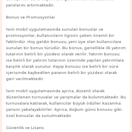
şanslarını artırmaktadır.
Bonus ve Promosyonlar
1win mobil uygulamasında sunulan bonuslar ve
promosyonlar, kullanıcıların ilgisini çeken önemli bir
faktördür. Hoş geldin bonusu, yeni üye olan kullanıcılara
sunulan bir bonus türüdür. Bu bonus, genellikle ilk yatırım
tutarının belirli bir yüzdesi olarak verilir. Yatırım bonusu
ise belirli bir yatırım tutarının üzerinde yapılan yatırımlara
karşılık olarak sunulur. Kayıp bonusu ise belirli bir süre
içerisinde kaybedilen paranın belirli bir yüzdesi olarak
geri verilmektedir.
1win mobil uygulamasında ayrıca, düzenli olarak
düzenlenen turnuvalar ve yarışmalar da bulunmaktadır. Bu
turnuvalara katılarak, kullanıcılar büyük ödüller kazanma
şansını yakalayabilirler. Ayrıca, doğum günü bonusu gibi
özel bonuslar da sunulmaktadır.
Güvenlik ve Lisans