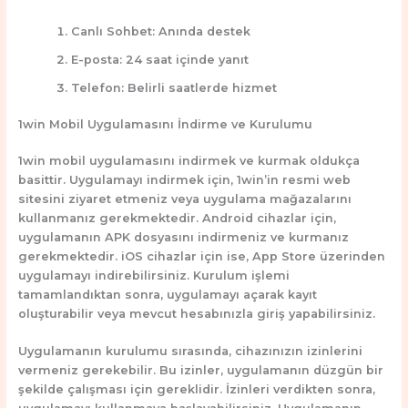
Canlı Sohbet:
Anında destek
E-posta:
24 saat içinde yanıt
Telefon:
Belirli saatlerde hizmet
1win Mobil Uygulamasını İndirme ve Kurulumu
1win mobil uygulamasını indirmek ve kurmak oldukça
basittir. Uygulamayı indirmek için, 1win’in resmi web
sitesini ziyaret etmeniz veya uygulama mağazalarını
kullanmanız gerekmektedir. Android cihazlar için,
uygulamanın APK dosyasını indirmeniz ve kurmanız
gerekmektedir. iOS cihazlar için ise, App Store üzerinden
uygulamayı indirebilirsiniz. Kurulum işlemi
tamamlandıktan sonra, uygulamayı açarak kayıt
oluşturabilir veya mevcut hesabınızla giriş yapabilirsiniz.
Uygulamanın kurulumu sırasında, cihazınızın izinlerini
vermeniz gerekebilir. Bu izinler, uygulamanın düzgün bir
şekilde çalışması için gereklidir. İzinleri verdikten sonra,