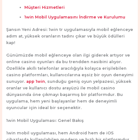
Müşteri Hizmetleri
1win Mobil Uygulamasını İndirme ve Kurulumu
Şansın Yeni Adresi: 1win tr uygulamasıyla mobil eğlenceye
adım at, yüksek oranların tadını çıkar ve büyük ödülleri
kap!
Günümüzde mobil eğlenceye olan ilgi giderek artıyor ve
online casino oyunları da bu trendden nasibini alıyor.
Özellikle akıllı telefonlar aracılığıyla kolayca erişilebilen
casino platformları, kullanıcılarına eşsiz bir oyun deneyimi
sunuyor.
app 1win
, sunduğu geniş oyun yelpazesi, yüksek
oranlar ve kullanıcı dostu arayüzü ile mobil casino
dünyasında öne çıkmayı başarmış bir platformdur. Bu
uygulama, hem yeni başlayanlar hem de deneyimli
oyuncular için ideal bir seçenektir.
1win Mobil Uygulaması: Genel Bakış
1win mobil uygulaması, hem Android hem de iOS
cihazlarda kullanılabilen modern ve hızlı bir platformdur.