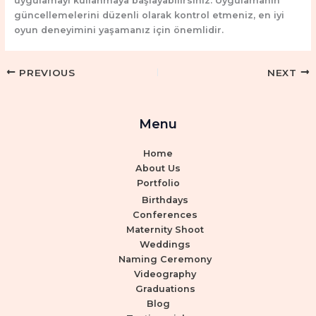
uygulamayı kullanmaya başlayabilirsiniz. Uygulamanın
güncellemelerini düzenli olarak kontrol etmeniz, en iyi
oyun deneyimini yaşamanız için önemlidir.
PREVIOUS
NEXT
Menu
Home
About Us
Portfolio
Birthdays
Conferences
Maternity Shoot
Weddings
Naming Ceremony
Videography
Graduations
Blog