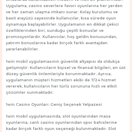
Uygulama, casino severlere favori oyunlarına her yerden
ve her zaman ulaşma imkanı sunar. Kolay kurulumu ve
basit arayüzü sayesinde kullanıcılar, kısa sürede oyun
oynamaya başlayabilirler. Uygulamanın en dikkat çekici
özelliklerinden biri, sunduğu çeşitli bonuslar ve
promosyonlardır. Kullanıcılar, hoş geldin bonusundan,
yatırım bonuslarına kadar birçok farklı avantajdan
yararlanabilirler.
1win mobil uygulamasının güvenlik altyapısı da oldukça
gelişmiştir. Kullanıcıların kişisel ve finansal bilgileri, en üst
düzey güvenlik önlemleriyle korunmaktadır. Ayrıca,
uygulamanın müşteri hizmetleri ekibi de 7/24 hizmet
vererek, kullanıcıların her türlü sorununa hızlı ve etkili
çözümler sunmaktadır.
1win Casino Oyunları: Geniş Seçenek Yelpazesi
1win mobil uygulamasında, slot oyunlarından masa
oyunlarına, canlı casino oyunlarından spor bahislerine
kadar birçok farklı oyun seçeneği bulunmaktadır. Slot