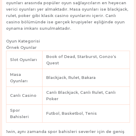
oyunları arasında popüler oyun sağlayıcıların en heyecan
verici oyunları yer almaktadır. Masa oyunları ise blackjack,
rulet, poker gibi klasik casino oyunlarını içerir. Canlı
casino bölümünde ise gerçek krupiyeler eşliğinde oyun
oynama imkanı sunulmaktadır.
Oyun Kategorisi
Örnek Oyunlar
Book of Dead, Starburst, Gonzo’s
Slot Oyunları
Quest
Masa
Blackjack, Rulet, Bakara
Oyunları
Canlı Blackjack, Canlı Rulet, Canlı
Canlı Casino
Poker
Spor
Futbol, Basketbol, Tenis
Bahisleri
1win, aynı zamanda spor bahisleri severler için de geniş