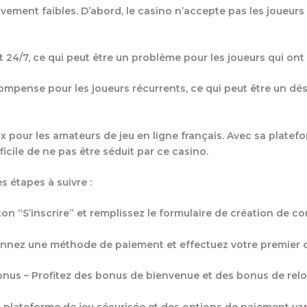
vement faibles. D’abord, le casino n’accepte pas les joueurs 
ent 24/7, ce qui peut être un problème pour les joueurs qui o
compense pour les joueurs récurrents, ce qui peut être un d
x pour les amateurs de jeu en ligne français. Avec sa platef
fficile de ne pas être séduit par ce casino.
s étapes à suivre :
uton “S’inscrire” et remplissez le formulaire de création de 
tionnez une méthode de paiement et effectuez votre premier
 bonus – Profitez des bonus de bienvenue et des bonus de rel
la plateforme de jeu sécurisée et des options de paiement var