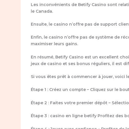
Les inconvénients de Betify Casino sont relati
le Canada.
Ensuite, le casino n’offre pas de support cli
Enfin, le casino n’offre pas de système de ré
maximiser leurs gains.
En résumé, Betify Casino est un excellent choi
jeux de casino et ses bonus réguliers, il est di
Si vous êtes prêt à commencer à jouer, voici le
Étape 1 : Créez un compte – Cliquez sur le bo
Étape 2 : Faites votre premier dépôt – Sélec
Étape 3 : casino en ligne betify Profitez des
Étape 4 : Jouez avec confiance – Profitez de 