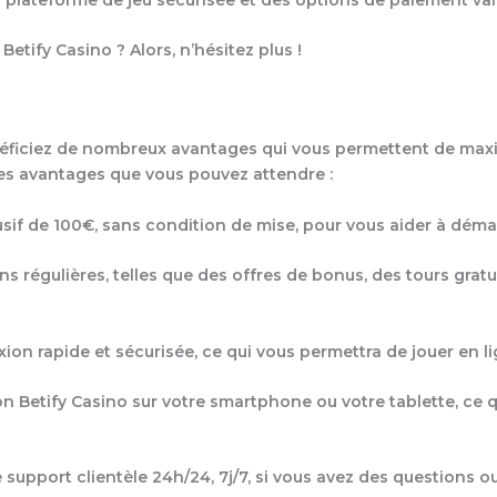
tify Casino ? Alors, n’hésitez plus !
énéficiez de nombreux avantages qui vous permettent de max
des avantages que vous pouvez attendre :
if de 100€, sans condition de mise, pour vous aider à démarr
s régulières, telles que des offres de bonus, des tours grat
on rapide et sécurisée, ce qui vous permettra de jouer en l
on Betify Casino sur votre smartphone ou votre tablette, ce q
 support clientèle 24h/24, 7j/7, si vous avez des questions 