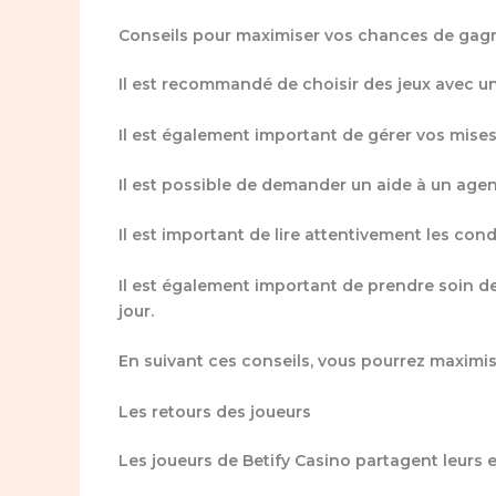
Conseils pour maximiser vos chances de gag
Il est recommandé de choisir des jeux avec u
Il est également important de gérer vos mises
Il est possible de demander un aide à un agen
Il est important de lire attentivement les con
Il est également important de prendre soin de
jour.
En suivant ces conseils, vous pourrez maximis
Les retours des joueurs
Les joueurs de Betify Casino partagent leurs ex