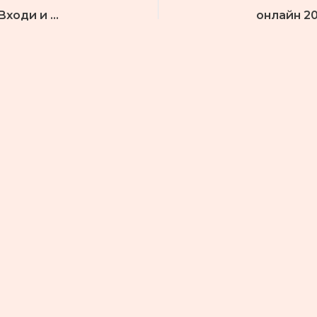
Казино – Официальный сайт Pin Up Casino Входи и играй.4106