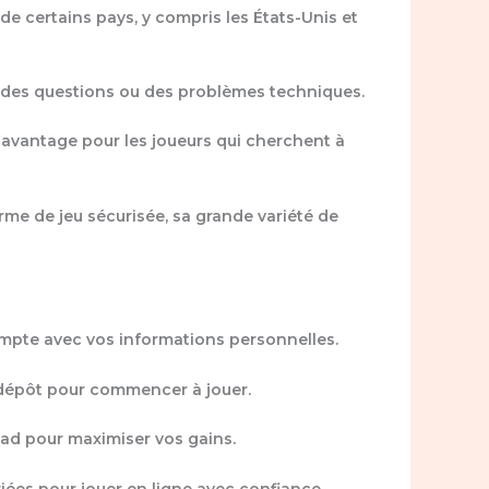
de certains pays, y compris les États-Unis et
nt des questions ou des problèmes techniques.
ésavantage pour les joueurs qui cherchent à
orme de jeu sécurisée, sa grande variété de
compte avec vos informations personnelles.
 dépôt pour commencer à jouer.
oad pour maximiser vos gains.
iées pour jouer en ligne avec confiance.