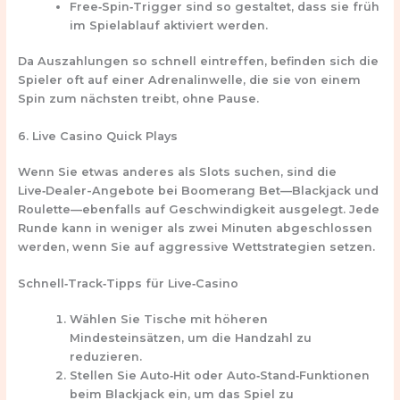
Free‑Spin‑Trigger sind so gestaltet, dass sie früh
im Spielablauf aktiviert werden.
Da Auszahlungen so schnell eintreffen, befinden sich die
Spieler oft auf einer Adrenalinwelle, die sie von einem
Spin zum nächsten treibt, ohne Pause.
6. Live Casino Quick Plays
Wenn Sie etwas anderes als Slots suchen, sind die
Live‑Dealer-Angebote bei Boomerang Bet—Blackjack und
Roulette—ebenfalls auf Geschwindigkeit ausgelegt. Jede
Runde kann in weniger als zwei Minuten abgeschlossen
werden, wenn Sie auf aggressive Wettstrategien setzen.
Schnell‑Track‑Tipps für Live‑Casino
Wählen Sie Tische mit höheren
Mindesteinsätzen, um die Handzahl zu
reduzieren.
Stellen Sie Auto‑Hit oder Auto‑Stand‑Funktionen
beim Blackjack ein, um das Spiel zu