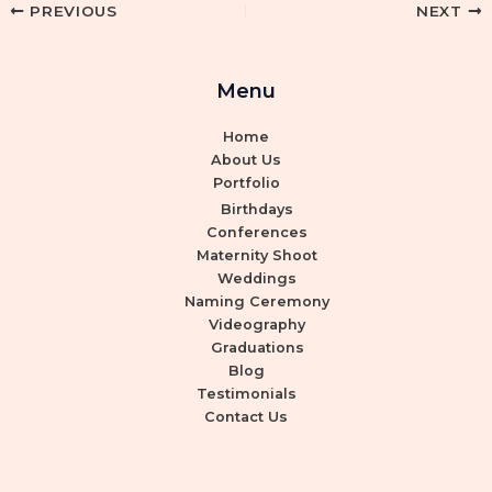
PREVIOUS
NEXT
Menu
Home
About Us
Portfolio
Birthdays
Conferences
Maternity Shoot
Weddings
Naming Ceremony
Videography
Graduations
Blog
Testimonials
Contact Us