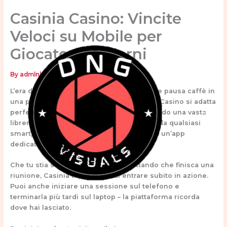
Skip
Casinia Casino: Vincite
to
content
Veloci su Mobile per
Giocatori Moderni
By
admlnlx
/
April 11, 2026
L’era digitale ha trasformato ogni tragitto e pausa caffè in
una potenziale sessione di gioco. Casinia Casino si adatta
perfettamente a questo stile di vita, offrendo una vasta
libreria di oltre nove mila titoli accessibili da qualsiasi
smartphone o tablet senza la necessità di un’app
dedicata.
Che tu stia scorrendo i feed o aspettando che finisca una
riunione, Casinia ti permette di entrare subito in azione.
Puoi anche iniziare una sessione sul telefono e
terminarla più tardi sul laptop – la piattaforma ricorda
dove hai lasciato.