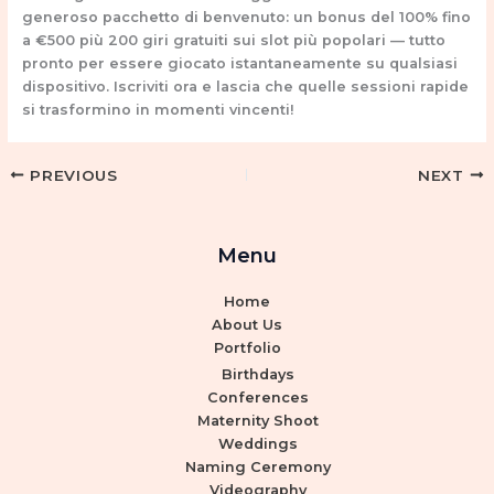
generoso pacchetto di benvenuto: un bonus del 100% fino
a €500 più 200 giri gratuiti sui slot più popolari — tutto
pronto per essere giocato istantaneamente su qualsiasi
dispositivo. Iscriviti ora e lascia che quelle sessioni rapide
si trasformino in momenti vincenti!
PREVIOUS
NEXT
Menu
Home
About Us
Portfolio
Birthdays
Conferences
Maternity Shoot
Weddings
Naming Ceremony
Videography