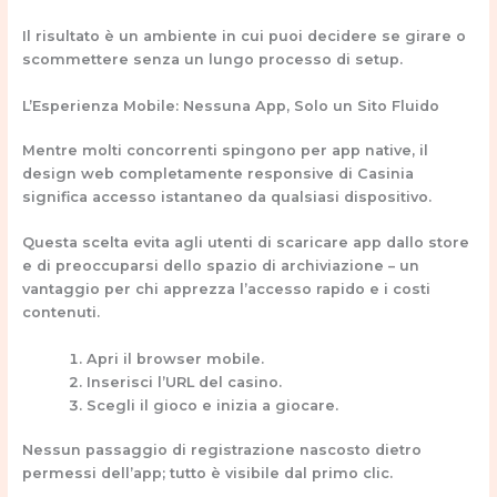
Il risultato è un ambiente in cui puoi decidere se girare o
scommettere senza un lungo processo di setup.
L’Esperienza Mobile: Nessuna App, Solo un Sito Fluido
Mentre molti concorrenti spingono per app native, il
design web completamente responsive di Casinia
significa accesso istantaneo da qualsiasi dispositivo.
Questa scelta evita agli utenti di scaricare app dallo store
e di preoccuparsi dello spazio di archiviazione – un
vantaggio per chi apprezza l’accesso rapido e i costi
contenuti.
Apri il browser mobile.
Inserisci l’URL del casino.
Scegli il gioco e inizia a giocare.
Nessun passaggio di registrazione nascosto dietro
permessi dell’app; tutto è visibile dal primo clic.