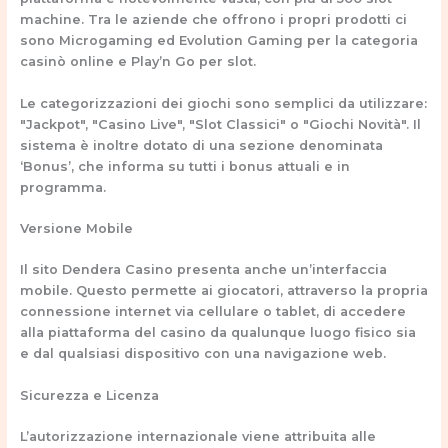
machine. Tra le aziende che offrono i propri prodotti ci
sono Microgaming ed Evolution Gaming per la categoria
casinò online e Play’n Go per slot.
Le categorizzazioni dei giochi sono semplici da utilizzare:
"Jackpot", "Casino Live", "Slot Classici" o "Giochi Novità". Il
sistema è inoltre dotato di una sezione denominata
‘Bonus’, che informa su tutti i bonus attuali e in
programma.
Versione Mobile
Il sito Dendera Casino presenta anche un’interfaccia
mobile. Questo permette ai giocatori, attraverso la propria
connessione internet via cellulare o tablet, di accedere
alla piattaforma del casino da qualunque luogo fisico sia
e dal qualsiasi dispositivo con una navigazione web.
Sicurezza e Licenza
L’autorizzazione internazionale viene attribuita alle