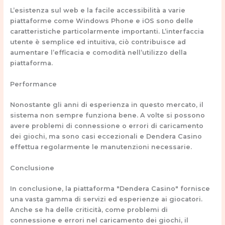
L’esistenza sul web e la facile accessibilità a varie
piattaforme come Windows Phone e iOS sono delle
caratteristiche particolarmente importanti. L’interfaccia
utente è semplice ed intuitiva, ciò contribuisce ad
aumentare l’efficacia e comodità nell’utilizzo della
piattaforma.
Performance
Nonostante gli anni di esperienza in questo mercato, il
sistema non sempre funziona bene. A volte si possono
avere problemi di connessione o errori di caricamento
dei giochi, ma sono casi eccezionali e Dendera Casino
effettua regolarmente le manutenzioni necessarie.
Conclusione
In conclusione, la piattaforma "Dendera Casino" fornisce
una vasta gamma di servizi ed esperienze ai giocatori.
Anche se ha delle criticità, come problemi di
connessione e errori nel caricamento dei giochi, il