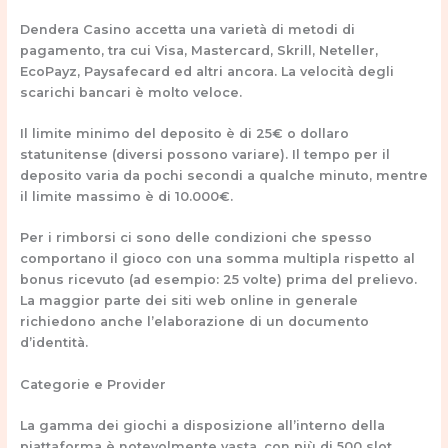
Dendera Casino accetta una varietà di metodi di
pagamento, tra cui Visa, Mastercard, Skrill, Neteller,
EcoPayz, Paysafecard ed altri ancora. La velocità degli
scarichi bancari è molto veloce.
Il limite minimo del deposito è di 25€ o dollaro
statunitense (diversi possono variare). Il tempo per il
deposito varia da pochi secondi a qualche minuto, mentre
il limite massimo è di 10.000€.
Per i rimborsi ci sono delle condizioni che spesso
comportano il gioco con una somma multipla rispetto al
bonus ricevuto (ad esempio: 25 volte) prima del prelievo.
La maggior parte dei siti web online in generale
richiedono anche l’elaborazione di un documento
d’identità.
Categorie e Provider
La gamma dei giochi a disposizione all’interno della
piattaforma è notevolmente vasta, con più di 500 slot