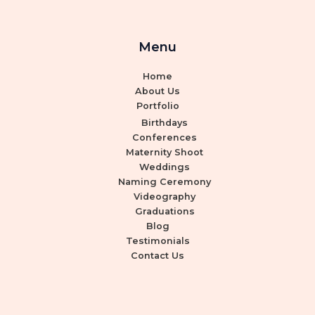
Menu
Home
About Us
Portfolio
Birthdays
Conferences
Maternity Shoot
Weddings
Naming Ceremony
Videography
Graduations
Blog
Testimonials
Contact Us