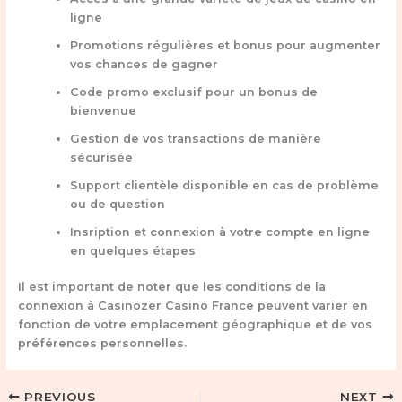
ligne
Promotions régulières et bonus pour augmenter
vos chances de gagner
Code promo exclusif pour un bonus de
bienvenue
Gestion de vos transactions de manière
sécurisée
Support clientèle disponible en cas de problème
ou de question
Insription et connexion à votre compte en ligne
en quelques étapes
Il est important de noter que les conditions de la
connexion à Casinozer Casino France peuvent varier en
fonction de votre emplacement géographique et de vos
préférences personnelles.
PREVIOUS
NEXT