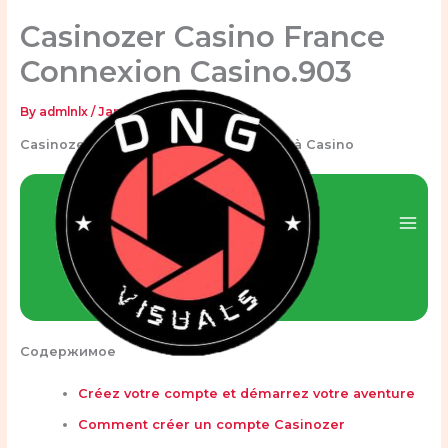
Skip
Casinozer Casino France
to
content
Connexion Casino.903
By
admlnlx
/
January 31, 2026
Casinozer Casino France — Connexion à Casino
JOUER
Содержимое
Créez votre compte et démarrez votre aventure
Comment créer un compte Casinozer