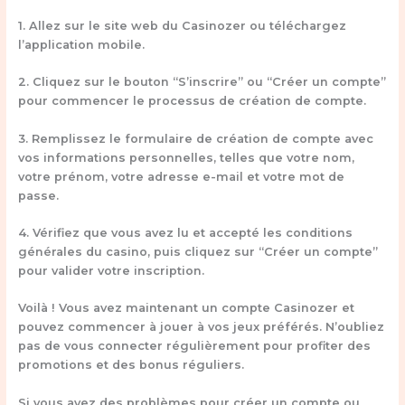
1. Allez sur le site web du Casinozer ou téléchargez
l’application mobile.
2. Cliquez sur le bouton “S’inscrire” ou “Créer un compte”
pour commencer le processus de création de compte.
3. Remplissez le formulaire de création de compte avec
vos informations personnelles, telles que votre nom,
votre prénom, votre adresse e-mail et votre mot de
passe.
4. Vérifiez que vous avez lu et accepté les conditions
générales du casino, puis cliquez sur “Créer un compte”
pour valider votre inscription.
Voilà ! Vous avez maintenant un compte Casinozer et
pouvez commencer à jouer à vos jeux préférés. N’oubliez
pas de vous connecter régulièrement pour profiter des
promotions et des bonus réguliers.
Si vous avez des problèmes pour créer un compte ou