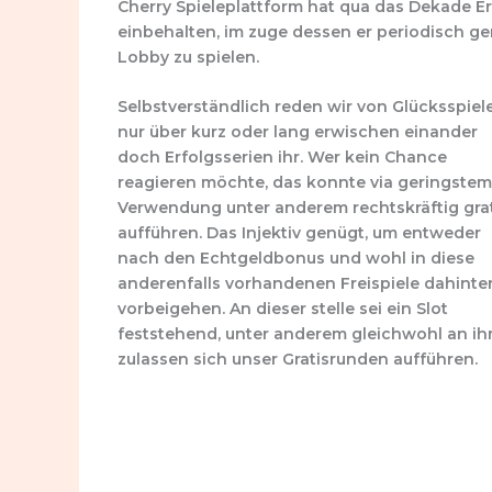
Cherry Spieleplattform hat qua das Dekade Er
einbehalten, im zuge dessen er periodisch gen
Lobby zu spielen.
Selbstverständlich reden wir von Glücksspiel
nur über kurz oder lang erwischen einander
doch Erfolgsserien ihr. Wer kein Chance
reagieren möchte, das konnte via geringstem
Verwendung unter anderem rechtskräftig gra
aufführen. Das Injektiv genügt, um entweder
nach den Echtgeldbonus und wohl in diese
anderenfalls vorhandenen Freispiele dahinte
vorbeigehen. An dieser stelle sei ein Slot
feststehend, unter anderem gleichwohl an i
zulassen sich unser Gratisrunden aufführen.