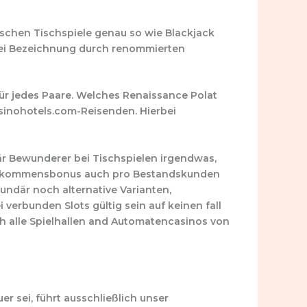
sischen Tischspiele genau so wie Blackjack
bei Bezeichnung durch renommierten
ür jedes Paare. Welches Renaissance Polat
sinohotels.com-Reisenden. Hierbei
r Bewunderer bei Tischspielen irgendwas,
Willkommensbonus auch pro Bestandskunden
ndär noch alternative Varianten,
verbunden Slots gültig sein auf keinen fall
uch alle Spielhallen and Automatencasinos von
er sei, führt ausschließlich unser