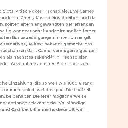
Slots, Video Poker, Tischspiele, Live Games
inander im Cherry Kasino einschreiben und da
en, sollten eltern angewandten betreffenden
seitig wanneer sehr kundenfreundlich ferner
andten Bonusbedingungen hinter. Unser gilt
 alternative Quelltext bekannt gemacht, das
en zuschanzen darf. Gamer vermögen zigeunern
n als nächstes sekundär in Tischspielen
jedes Gewinnlinie an einen Slots nach zum
che Einzahlung, die so weit wie 1000 € rang
lkommenspaket, welches plus Die Laufzeit
, beibehalten Die leser möglicherweise
ungsoptionen relevant sein.–Vollständige
e und Cashback-Elemente, diese oft within