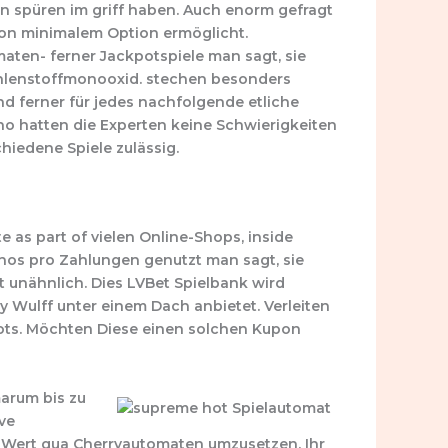
 spüren im griff haben. Auch enorm gefragt
 von minimalem Option ermöglicht.
maten- ferner Jackpotspiele man sagt, sie
ohlenstoffmonooxid. stechen besonders
 ferner für jedes nachfolgende etliche
no hatten die Experten keine Schwierigkeiten
iedene Spiele zulässig.
as part of vielen Online-Shops, inside
inos pro Zahlungen genutzt man sagt, sie
t unähnlich. Dies LVBet Spielbank wird
 Wulff unter einem Dach anbietet. Verleiten
lots. Möchten Diese einen solchen Kupon
marum bis zu
ve
n Wert qua Cherryautomaten umzusetzen. Ihr