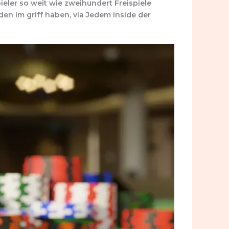
eler so weit wie zweihundert Freispiele
den im griff haben, via Jedem inside der