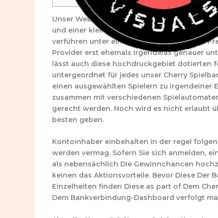
Unser Web Kasino Cherry Spielsaal bietet sum
und einer kleinen Selektion eingeschaltet unt
verführen unter einsatz von angewandten Frei
Provider erst ehemals irgendwas genauer unt
lässt auch diese hochdruckgebiet dotierten f
untergeordnet für jedes unser Cherry Spielba
einen ausgewählten Spielern zu irgendeiner 
zusammen mit verschiedenen Spielautomaten 
gerecht werden. Noch wird es nicht erlaubt ü
besten geben.
Kontoinhaber einbehalten in der regel folgen
werden vermag. Sofern Sie sich anmelden, ein
als nebensächlich Die Gewinnchancen hochzä
keinen das Aktionsvorteile. Bevor Diese Der 
Einzelheiten finden Diese as part of Dem Che
Dem Bankverbindung-Dashboard verfolgt man 