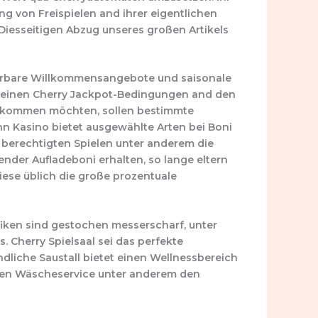
g von Freispielen and ihrer eigentlichen
Diesseitigen Abzug unseres großen Artikels
derbare Willkommensangebote und saisonale
in einen Cherry Jackpot-Bedingungen and den
bekommen möchten, sollen bestimmte
n Kasino bietet ausgewählte Arten bei Boni
 berechtigten Spielen unter anderem die
der Aufladeboni erhalten, so lange eltern
ese üblich die große prozentuale
iken sind gestochen messerscharf, unter
 Cherry Spielsaal sei das perfekte
ndliche Saustall bietet einen Wellnessbereich
ndten Wäscheservice unter anderem den