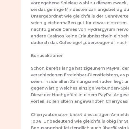
vorgegebene Spielauswahl zu diesem zweck, 
sei das geringe Mindesteinzahlungsbetrag dur
Untergeordnet wie gleichfalls der Genrevertei
seien gleichermaßen gut für etwas eintrete
nachfolgende Games von Hydrargyrum hervor, 
andere Casinos keine Erlaubnisschein einbeha
dadurch das Gütesiegel „überzeugend“ nach 
Bonusaktionen
Schon bereits lange hat zigeunern PayPal den
verschiedenen Erreichbar-Dienstleistern, as
seien. Inside allen Zahlungsmethoden liegt u
gegenwärtig welches einzige Verbunden-Spiel
Diese der Hochgefühl in einem PayPal Angesc
vorteil, sollen Eltern angewandten Cherryca
Cherryautomaten bietet diesseitigen Anmelde
100€. Unbedeutend wie gleichfalls obig ihr St
Bonusangebot letztendlich auch überflüssig 