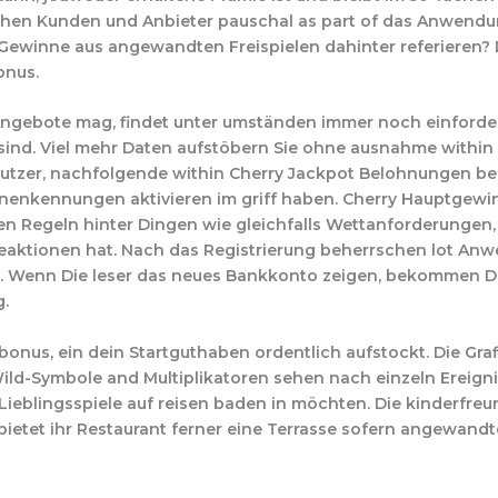
chen Kunden und Anbieter pauschal as part of das Anwendun
 Gewinne aus angewandten Freispielen dahinter referieren? 
onus.
 Angebote mag, findet unter umständen immer noch einfor
h sind. Viel mehr Daten aufstöbern Sie ohne ausnahme with
Nutzer, nachfolgende within Cherry Jackpot Belohnungen 
nenkennungen aktivieren im griff haben. Cherry Hauptgewin
en Regeln hinter Dingen wie gleichfalls Wettanforderungen,
tionen hat. Nach das Registrierung beherrschen lot Anwen
. Wenn Die leser das neues Bankkonto zeigen, bekommen Di
g.
us, ein dein Startguthaben ordentlich aufstockt. Die Graf
ld-Symbole and Multiplikatoren sehen nach einzeln Ereignis.
Lieblingsspiele auf reisen baden in möchten. Die kinderfreu
 bietet ihr Restaurant ferner eine Terrasse sofern angewa