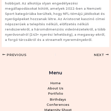
hobbijait. Az alkotója olyan engedélyezési
megállapodásokat kötött, amelyek 2022-ben a Nemzeti
Sport kategóriába kerültek, hogy NFL-témájú játékokat és
nyerőgépeket hozzanak létre. Az Aristocrat kaszinó címei
népszerűek a telepítés nélküli, előfizetés nélküli
rendszerekről, a háromdimenziós videónézetekről, a több
nyerővonalról (243+ nyerési lehetőség), a megaway-ekről,
a forgó tárcsákról és a streamelt nyereményekről.
PREVIOUS
NEXT
Menu
Home
About Us
Portfolio
Birthdays
Conferences
Maternity Shoot