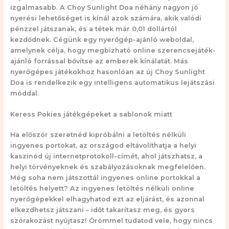
izgalmasabb. A Choy Sunlight Doa néhány nagyon jó
nyerési lehetőséget is kínál azok számára, akik valódi
pénzzel játszanak, és a tétek már 0,01 dollártól
kezdődnek. Cégünk egy nyerőgép-ajánló weboldal,
amelynek célja, hogy megbízható online szerencsejáték-
ajánló forrással bővítse az emberek kínálatát. Más
nyerőgépes játékokhoz hasonlóan az új Choy Sunlight
Doa is rendelkezik egy intelligens automatikus lejátszási
móddal.
Keress Pokies játékgépeket a sablonok miatt
Ha először szeretnéd kipróbálni a letöltés nélküli
ingyenes portokat, az országod eltávolíthatja a helyi
kaszinód új internetprotokoll-címét, ahol játszhatsz, a
helyi törvényeknek és szabályozásoknak megfelelően.
Még soha nem játszottál ingyenes online portokkal a
letöltés helyett? Az ingyenes letöltés nélküli online
nyerőgépekkel elhagyhatod ezt az eljárást, és azonnal
elkezdhetsz játszani – időt takarítasz meg, és gyors
szórakozást nyújtasz! Örömmel tudatod vele, hogy nincs