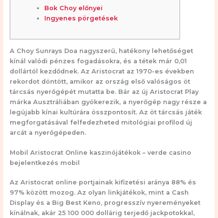
Bok Choy előnyei
Ingyenes pörgetések
A Choy Sunrays Doa nagyszerű, hatékony lehetőséget
kínál valódi pénzes fogadásokra, és a tétek már 0,01
dollártól kezdődnek. Az Aristocrat az 1970-es években
rekordot döntött, amikor az ország első valóságos öt
tárcsás nyerőgépét mutatta be. Bár az új Aristocrat Play
márka Ausztráliában gyökerezik, a nyerőgép nagy része a
legújabb kínai kultúrára összpontosít.
Az öt tárcsás játék
megforgatásával felfedezheted mitológiai profilod új
arcát a nyerőgépeden.
Mobil Aristocrat Online kaszinójátékok – verde casino
bejelentkezés mobil
Az Aristocrat online portjainak kifizetési aránya 88% és
97% között mozog. Az olyan linkjátékok, mint a Cash
Display és a Big Best Keno, progresszív nyereményeket
kínálnak, akár 25 100 000 dollárig terjedő jackpotokkal,