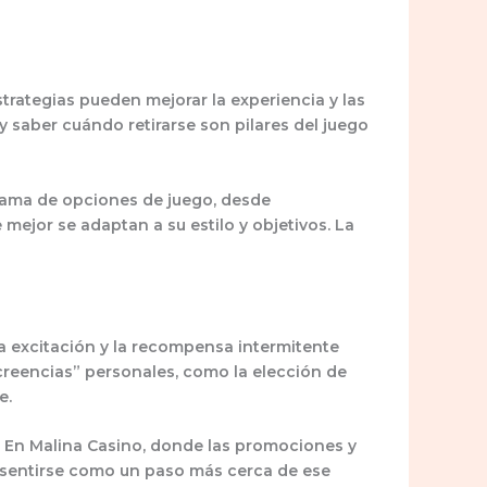
strategias pueden mejorar la experiencia y las
y saber cuándo retirarse son pilares del juego
gama de opciones de juego, desde
mejor se adaptan a su estilo y objetivos. La
la excitación y la recompensa intermitente
creencias” personales, como la elección de
e.
. En Malina Casino, donde las promociones y
 sentirse como un paso más cerca de ese