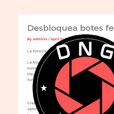
Skip
to
content
Desbloquea botes fe
By
admlnlx
/
April 10, 2026
La Emoción de Perseguir Premios Mayores en
La búsqueda de jackpots fenomenales es una 
instantáneo, impulsada por la posibilidad de
tragamonedas con premios acumulados masivos 
fortuna es incomparable, y en plataformas 
Creer en la posibilidad de ganar es fundamen
optimista, alimenta la perseverancia y el dis