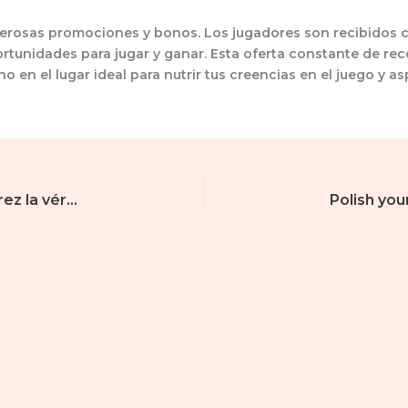
nerosas promociones y bonos. Los jugadores son recibidos c
portunidades para jugar y ganar. Esta oferta constante de 
ino en el lugar ideal para nutrir tus creencias en el juego y
Aiguisez votre stratégie de casino et découvrez la véritable mission du jeu