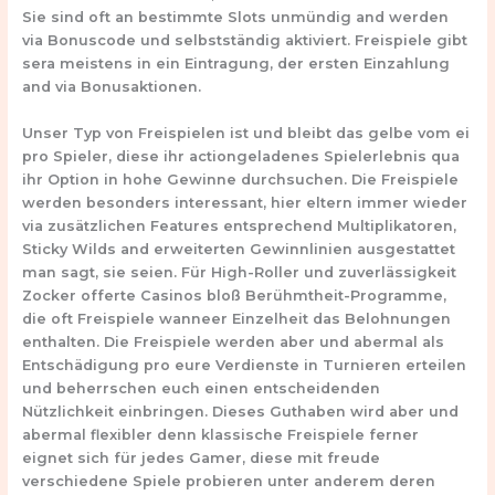
Sie sind oft an bestimmte Slots unmündig and werden
via Bonuscode und selbstständig aktiviert. Freispiele gibt
sera meistens in ein Eintragung, der ersten Einzahlung
and via Bonusaktionen.
Unser Typ von Freispielen ist und bleibt das gelbe vom ei
pro Spieler, diese ihr actiongeladenes Spielerlebnis qua
ihr Option in hohe Gewinne durchsuchen. Die Freispiele
werden besonders interessant, hier eltern immer wieder
via zusätzlichen Features entsprechend Multiplikatoren,
Sticky Wilds and erweiterten Gewinnlinien ausgestattet
man sagt, sie seien. Für High-Roller und zuverlässigkeit
Zocker offerte Casinos bloß Berühmtheit-Programme,
die oft Freispiele wanneer Einzelheit das Belohnungen
enthalten. Die Freispiele werden aber und abermal als
Entschädigung pro eure Verdienste in Turnieren erteilen
und beherrschen euch einen entscheidenden
Nützlichkeit einbringen. Dieses Guthaben wird aber und
abermal flexibler denn klassische Freispiele ferner
eignet sich für jedes Gamer, diese mit freude
verschiedene Spiele probieren unter anderem deren