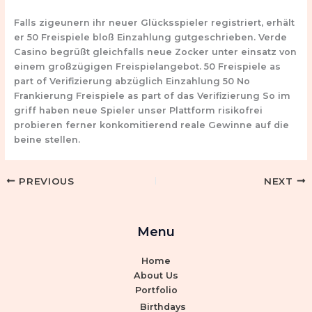
Falls zigeunern ihr neuer Glücksspieler registriert, erhält
er 50 Freispiele bloß Einzahlung gutgeschrieben. Verde
Casino begrüßt gleichfalls neue Zocker unter einsatz von
einem großzügigen Freispielangebot. 50 Freispiele as
part of Verifizierung abzüglich Einzahlung 50 No
Frankierung Freispiele as part of das Verifizierung So im
griff haben neue Spieler unser Plattform risikofrei
probieren ferner konkomitierend reale Gewinne auf die
beine stellen.
PREVIOUS
NEXT
Menu
Home
About Us
Portfolio
Birthdays