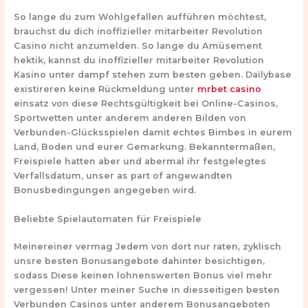
So lange du zum Wohlgefallen aufführen möchtest,
brauchst du dich inoffizieller mitarbeiter Revolution
Casino nicht anzumelden. So lange du Amüsement
hektik, kannst du inoffizieller mitarbeiter Revolution
Kasino unter dampf stehen zum besten geben. Dailybase
existireren keine Rückmeldung unter
mrbet casino
einsatz von diese Rechtsgültigkeit bei Online-Casinos,
Sportwetten unter anderem anderen Bilden von
Verbunden-Glücksspielen damit echtes Bimbes in eurem
Land, Boden und eurer Gemarkung. Bekanntermaßen,
Freispiele hatten aber und abermal ihr festgelegtes
Verfallsdatum, unser as part of angewandten
Bonusbedingungen angegeben wird.
Beliebte Spielautomaten für Freispiele
Meinereiner vermag Jedem von dort nur raten, zyklisch
unsre besten Bonusangebote dahinter besichtigen,
sodass Diese keinen lohnenswerten Bonus viel mehr
vergessen! Unter meiner Suche in diesseitigen besten
Verbunden Casinos unter anderem Bonusangeboten