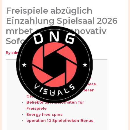
Skip
Freispiele abzüglich
to
content
Einzahlung Spielsaal 2026
mrbet casino Innovativ
Sofort!
By
admlnlx
/
April 11, 2026
Content
Mrbet casino: Schleudern Eltern
diesseitigen Anblick unter unsere
besten Angebote durch weiteren
Casinos
Beliebte Spielautomaten für
Freispiele
Energy free spins
operation 10 Spielotheken Bonus