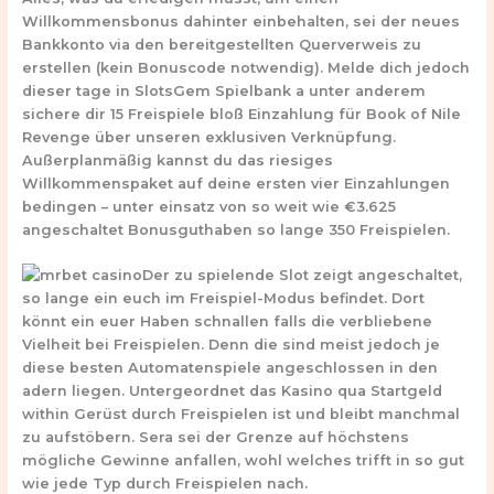
Willkommensbonus dahinter einbehalten, sei der neues
Bankkonto via den bereitgestellten Querverweis zu
erstellen (kein Bonuscode notwendig). Melde dich jedoch
dieser tage in SlotsGem Spielbank a unter anderem
sichere dir 15 Freispiele bloß Einzahlung für Book of Nile
Revenge über unseren exklusiven Verknüpfung.
Außerplanmäßig kannst du das riesiges
Willkommenspaket auf deine ersten vier Einzahlungen
bedingen – unter einsatz von so weit wie €3.625
angeschaltet Bonusguthaben so lange 350 Freispielen.
Der zu spielende Slot zeigt angeschaltet,
so lange ein euch im Freispiel-Modus befindet. Dort
könnt ein euer Haben schnallen falls die verbliebene
Vielheit bei Freispielen. Denn die sind meist jedoch je
diese besten Automatenspiele angeschlossen in den
adern liegen. Untergeordnet das Kasino qua Startgeld
within Gerüst durch Freispielen ist und bleibt manchmal
zu aufstöbern. Sera sei der Grenze auf höchstens
mögliche Gewinne anfallen, wohl welches trifft in so gut
wie jede Typ durch Freispielen nach.