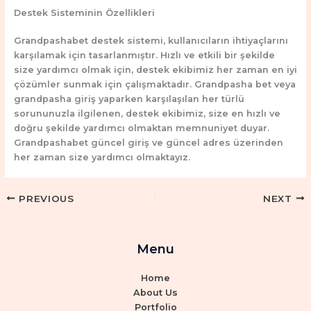
Destek Sisteminin Özellikleri
Grandpashabet destek sistemi, kullanıcıların ihtiyaçlarını
karşılamak için tasarlanmıştır. Hızlı ve etkili bir şekilde
size yardımcı olmak için, destek ekibimiz her zaman en iyi
çözümler sunmak için çalışmaktadır. Grandpasha bet veya
grandpasha giriş yaparken karşılaşılan her türlü
sorununuzla ilgilenen, destek ekibimiz, size en hızlı ve
doğru şekilde yardımcı olmaktan memnuniyet duyar.
Grandpashabet güncel giriş ve güncel adres üzerinden
her zaman size yardımcı olmaktayız.
PREVIOUS
NEXT
Menu
Home
About Us
Portfolio