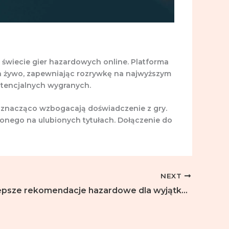
świecie gier hazardowych online. Platforma
a żywo, zapewniając rozrywkę na najwyższym
potencjalnych wygranych.
re znacząco wzbogacają doświadczenie z gry.
zonego na ulubionych tytułach. Dołączenie do
NEXT
Oceń najlepsze rekomendacje hazardowe dla wyjątkowych wygranych