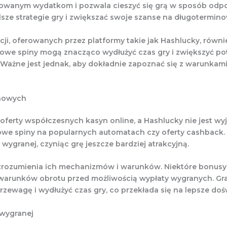
olowanym wydatkom i pozwala cieszyć się grą w sposób odpo
e strategie gry i zwiększać swoje szanse na długotermino
, oferowanych przez platformy takie jak Hashlucky, również
owe spiny mogą znacząco wydłużyć czas gry i zwiększyć po
 Ważne jest jednak, aby dokładnie zapoznać się z warunkam
ynowych
 oferty współczesnych kasyn online, a Hashlucky nie jest 
mowe spiny na popularnych automatach czy oferty cashback.
wygranej, czyniąc grę jeszcze bardziej atrakcyjną.
zumienia ich mechanizmów i warunków. Niektóre bonusy m
arunków obrotu przed możliwością wypłaty wygranych. Grac
zewagę i wydłużyć czas gry, co przekłada się na lepsze do
 wygranej