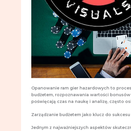
Opanowanie ram gier hazardowych to proces c
budżetem, rozpoznawania wartości bonusów i 
poświęcają czas na naukę i analizę, często osi
Zarządzanie budżetem jako klucz do sukcesu
Jednym z najważniejszych aspektów skuteczneg