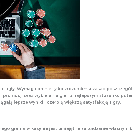
iągły. Wymaga on nie tylko zrozumienia zasad poszczególny
promocji oraz wybierania gier o najlepszym stosunku potenc
ągają lepsze wyniki i czerpią większą satysfakcję z gry.
o grania w kasynie jest umiejętne zarządzanie własnym bud