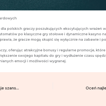
zardowych
dla polskich graczy poszukujących ekscytujących wrażeń w 
automatów po klasyczne gry stołowe i dynamiczne kasyno n
sprawia, że gracze mogą skupić się wyłącznie na zabawie i 
czy, oferując atrakcyjne bonusy i regularne promocje, któ
większenie swojego kapitału do gry i wydłużenie czasu spęd
ianych emocji i możliwości wygranej.
Inteligentna gra zrozum zasady i zwiększ swoje szanse w kasynie