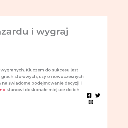
zardu i wygraj
 wygranych. Kluczem do sukcesu jest
ch grach stołowych, czy o nowoczesnych
la na świadome podejmowanie decyzji i
yno
stanowi doskonałe miejsce do ich
Blog
Testimonials