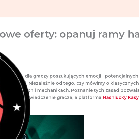
owe oferty: opanuj ramy ha
ożliwości dla graczy poszukujących emocji i potencjalnych
 tymi grami. Niezależnie od tego, czy mówimy o klasyczny
lonych zasadach i mechanikach. Poznanie tych zasad pozwa
płynąć na doświadczenie gracza, a platforma
Hashlucky Kas
Home
About Us
Portfolio
Contact Us