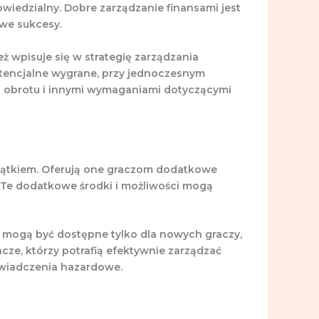
wiedzialny. Dobre zarządzanie finansami jest
we sukcesy.
 wpisuje się w strategię zarządzania
tencjalne wygrane, przy jednoczesnym
i obrotu i innymi wymaganiami dotyczącymi
wyjątkiem. Oferują one graczom dodatkowe
 Te dodatkowe środki i możliwości mogą
ogą być dostępne tylko dla nowych graczy,
ze, którzy potrafią efektywnie zarządzać
świadczenia hazardowe.