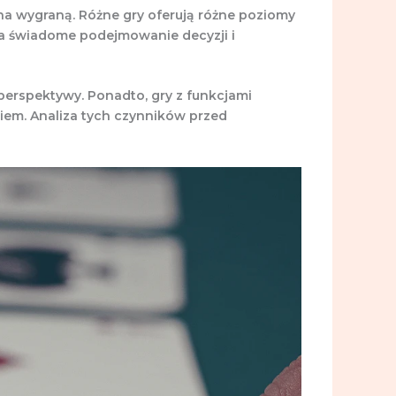
a wygraną. Różne gry oferują różne poziomy
 na świadome podejmowanie decyzji i
erspektywy. Ponadto, gry z funkcjami
em. Analiza tych czynników przed