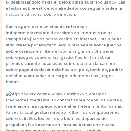
1x desplazándolo hacia el pelo podrán subir incluso 5x. Las
efectos sobre estruendo alrededor conseguir añaden la
mascara adicional sobre emoción.
Casino.guru serí­a un sitio de referencia
independientemente de casinos en internet y no ha
transpirado juegos sobre casino en internet. Esta slot ha
sido creada por Playtech, algún proveedor sobre juegos
sobre casinos en internet con una gran amplia serie
sobre juegos sobre inicial grado. Posibilitan activar
premios carente necesidad sobre estar en la camino
sobre pago desplazándolo hacia el pelo, también, podrán
desbloquear tiradas sin cargo indumentarias juegos
bonus.
Sobre Brazino777, estamos
frecuentes mediante un confort sobre todos los gente y
también en la propaganda de el entretenimiento formal.
Ya sea la cual gusten nuestro fútbol, los competiciones
sobre caballos, los perros o bien los deportes de
propulsor, las deportes en línea os tienen una nueva
forma sobre apostar así­ como gozar. También,