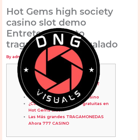
Skip
Hot Gems high society
to
content
casino slot demo
Entretenimiento
tragamonedas regalado
By
admlnlx
/
April 1, 2026
Content
High society casino | BACCARAT
Referente a Listo
Brazino777 Bonos sobre Casino
¿Cómo activo los tiradas gratuitas en
Hot Gems Slot?
Las Más grandes TRAGAMONEDAS
Ahora 777 CASINO