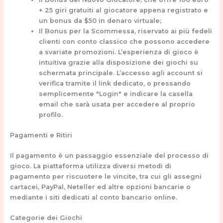
+ 25 giri gratuiti al giocatore appena registrato e
un bonus da $50 in denaro virtuale;
Il Bonus per la Scommessa, riservato ai più fedeli
clienti con conto classico che possono accedere
a svariate promozioni. L’esperienza di gioco è
intuitiva grazie alla disposizione dei giochi su
schermata principale. L’accesso agli account si
verifica tramite il link dedicato, o pressando
semplicemente "Login" e indicare la casella
email che sarà usata per accedere al proprio
profilo.
Pagamenti e Ritiri
Il pagamento è un passaggio essenziale del processo di
gioco. La piattaforma utilizza diversi metodi di
pagamento per riscuotere le vincite, tra cui gli assegni
cartacei, PayPal, Neteller ed altre opzioni bancarie o
mediante i siti dedicati al conto bancario online.
Categorie dei Giochi