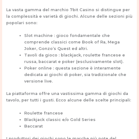
La vasta gamma del marchio 7bit Casino si distingue per
la complessità e varietà di giochi. Alcune delle sezioni più
popolari sono:
Slot machine
: gioco fondamentale che
comprende classici come Book of Ra, Mega
Joker, Gonzo’s Quest ed altri.
Tavoli da gioco
: blackjack, roulette francese e
russa, baccarat e poker (esclusivamente slot).
Poker online
: questa sezione è interamente
dedicata ai giochi di poker, sia tradizionale che
versione live.
La piattaforma offre una vastissima gamma di giochi da
tavolo, per tutti i gusti. Ecco alcune delle scelte principali:
Roulette francese
Blackjack classic e/o Gold Series
Baccarat
I produttori dei giochi sono le marche più note del