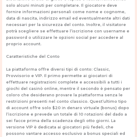
solo alcuni minuti per completare. Il giocatore deve
fornire informazioni personali come nome e cognome,
data di nascita, indirizzo email ed eventualmente altri dati
necessari per la sicurezza del conto. Inoltre, il visitatore
potrà scegliere se effettuare l’iscrizione con username e
password o utilizzare le opzioni social per accedere al
proprio account.
Caratteristiche del Conto
La piattaforma offre diversi tipi di conto: Classic,
Provvisorio e VIP. Il primo permette ai giocatori di
effettuare registrazioni complete e accessibili a tutti i
giochi del casinò online, mentre il secondo è pensato per
coloro che desiderano provare la piattaforma senza le
restrizioni presenti nel conto classico. Quest’ultimo tipo
di account offre solo $20 in denaro virtuale (bonus) dopo
l’iscrizione e prevede un totale di 10 rotazioni del dado a
sei facce prima della scadenza degli otto giorni. La
versione VIP è dedicata ai giocatori più fedeli, che
possono vantare accesso esclusivo a bonus speciali ed