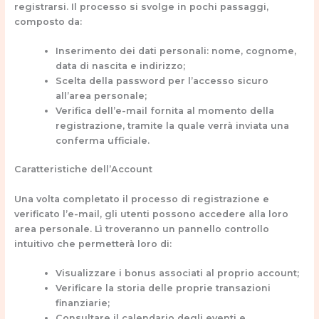
registrarsi. Il processo si svolge in pochi passaggi,
composto da:
Inserimento dei dati personali: nome, cognome,
data di nascita e indirizzo;
Scelta della password per l’accesso sicuro
all’area personale;
Verifica dell’e-mail fornita al momento della
registrazione, tramite la quale verrà inviata una
conferma ufficiale.
Caratteristiche dell’Account
Una volta completato il processo di registrazione e
verificato l’e-mail, gli utenti possono accedere alla loro
area personale. Lì troveranno un pannello controllo
intuitivo che permetterà loro di:
Visualizzare i bonus associati al proprio account;
Verificare la storia delle proprie transazioni
finanziarie;
Consultare il calendario degli eventi e