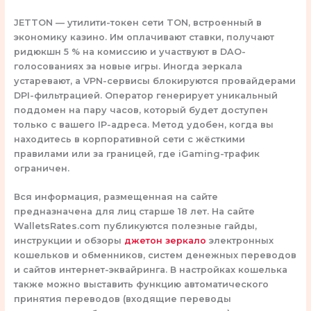
JETTON — утилити-токен сети TON, встроенный в
экономику казино. Им оплачивают ставки, получают
ридюкшн 5 % на комиссию и участвуют в DAO-
голосованиях за новые игры. Иногда зеркала
устаревают, а VPN-сервисы блокируются провайдерами
DPI-фильтрацией. Оператор генерирует уникальный
поддомен на пару часов, который будет доступен
только с вашего IP-адреса. Метод удобен, когда вы
находитесь в корпоративной сети с жёсткими
правилами или за границей, где iGaming-трафик
ограничен.
Вся информация, размещенная на сайте
предназначена для лиц старше 18 лет. На сайте
WalletsRates.com публикуются полезные гайды,
инструкции и обзоры
джетон зеркало
электронных
кошельков и обменников, систем денежных переводов
и сайтов интернет-эквайринга. В настройках кошелька
также можно выставить функцию автоматического
принятия переводов (входящие переводы