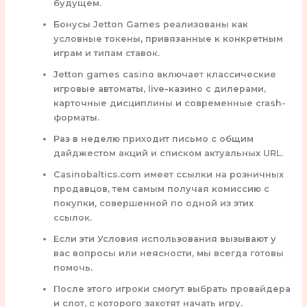
будущем.
Бонусы Jetton Games реализованы как
условные токены, привязанные к конкретным
играм и типам ставок.
Jetton games casino включает классические
игровые автоматы, live-казино с дилерами,
карточные дисциплины и современные crash-
форматы.
Раз в неделю приходит письмо с общим
дайджестом акций и списком актуальных URL.
Casinobaltics.com имеет ссылки на розничных
продавцов, тем самым получая комиссию с
покупки, совершенной по одной из этих
ссылок.
Если эти Условия использования вызывают у
вас вопросы или неясности, мы всегда готовы
помочь.
После этого игроки смогут выбрать провайдера
и слот, с которого захотят начать игру.