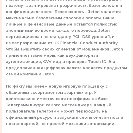
поэтому гарантирована прозрачность, безопасность и
конфиденциальность. Безопасность – Jeton является
максимально безопасным способом оплаты. Ваши
личные и финансовые данные остаются полностью
анонимными во время каждого перевода. Jeton
сертифицирован по стандарту PCI- DSS уровня 1, и
имеет разрешение от UK Financial Conduct Authority.
Чтобы зыщитить своих клиентов от мошенников, Jeton
применяет такие меры, как двухфакторная
аутентификация, CVV-код и проверка Touch ID. Эта
предоплаченная цифровая валюта является продуктом
самой компании Jeton.
По факту мы имеем новую игровую площадку с
обширным ассортиментом азартных игр. У
криптоказино имеется своя платформа на базе
Телеграмм внутри самого мессенджера. Каждый
пользователь Телеграмм может переходить на
официальный ресурс и запускать слоты онлайн после
нестандартной, но простой механики авторизации.