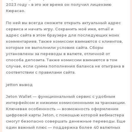
2023 году – в это же время он получил лицензию
Кюрасао.
По ней вы всегда сможете открыть актуальный адрес
сервиса и начать игру. Сохранить моё имя, email и
адрес сайта в этом браузере для последующих моих
комментариев. Также комиссии взимаются с клиентов,
которые не выполнили условия сайта. Сборы
установлены за переводы в валюте, отличной от
способа депозита. Также комиссии взимаются в том
случае, если сумма пополнения баланса не отыграна в
соответствии с правилами сайта.
jetton вывод
Jeton Wallet — функциональный сервис с удобным
интерфейсом и низкими комиссионными за транзакции.
Ключевая особенность — возможность оформления
цифровой карты Jeton, с помощью которой вебмастера
смогут безопасно совершать денежные переводы. Еще
один важный плюс — поддержка более 40 валютных