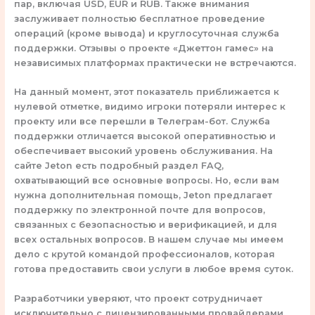
пар, включая USD, EUR и RUB. Также внимания
заслуживает полностью бесплатное проведение
операций (кроме вывода) и круглосуточная служба
поддержки. Отзывы о проекте «Джеттон гамес» на
независимых платформах практически не встречаются.
На данный момент, этот показатель приближается к
нулевой отметке, видимо игроки потеряли интерес к
проекту или все перешли в Телеграм-бот. Служба
поддержки отличается высокой оперативностью и
обеспечивает высокий уровень обслуживания. На
сайте Jeton есть подробный раздел FAQ,
охватывающий все основные вопросы. Но, если вам
нужна дополнительная помощь, Jeton предлагает
поддержку по электронной почте для вопросов,
связанных с безопасностью и верификацией, и для
всех остальных вопросов. В нашем случае мы имеем
дело с крутой командой профессионалов, которая
готова предоставить свои услуги в любое время суток.
Разработчики уверяют, что проект сотрудничает
исключительно с лицензированными провайдерами,