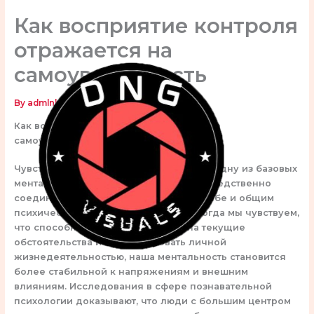
Skip
Как восприятие контроля
to
content
отражается на
самоуверенность
By
admlnlx
/
December 30, 2025
Как восприятие контроля отражается на
самоуверенность
Чувство контроля представляет собой одну из базовых
ментальных нужд человека, что непосредственно
соединена с мерой убежденности в себе и общим
психическим состоянием. В случае когда мы чувствуем,
что способны оказывать влияние на текущие
обстоятельства и контролировать личной
жизнедеятельностью, наша ментальность становится
более стабильной к напряжениям и внешним
влияниям. Исследования в сфере познавательной
психологии доказывают, что люди с большим центром