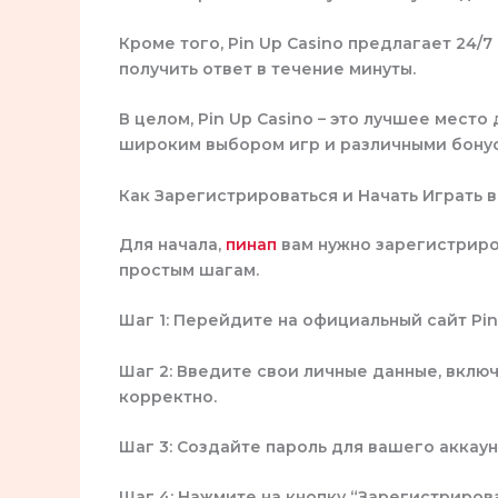
Кроме того, Pin Up Casino предлагает 24/
получить ответ в течение минуты.
В целом, Pin Up Casino – это лучшее мест
широким выбором игр и различными бонус
Как Зарегистрироваться и Начать Играть в
Для начала,
пинап
вам нужно зарегистриров
простым шагам.
Шаг 1: Перейдите на официальный сайт Pin
Шаг 2: Введите свои личные данные, включ
корректно.
Шаг 3: Создайте пароль для вашего аккау
Шаг 4: Нажмите на кнопку “Зарегистрирова