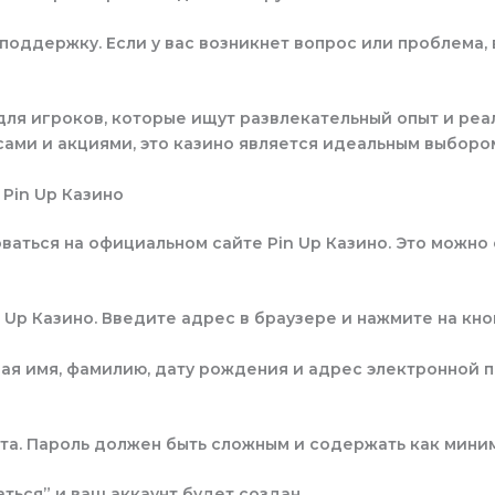
7 поддержку. Если у вас возникнет вопрос или проблема
о для игроков, которые ищут развлекательный опыт и ре
ами и акциями, это казино является идеальным выбором
 Pin Up Казино
аться на официальном сайте Pin Up Казино. Это можно 
 Up Казино. Введите адрес в браузере и нажмите на кно
ая имя, фамилию, дату рождения и адрес электронной п
нта. Пароль должен быть сложным и содержать как мини
ться” и ваш аккаунт будет создан.