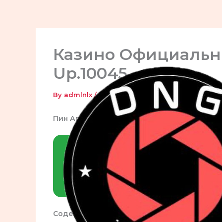
Skip
to
content
Казино Официальны
Up.10045
By
admlnlx
/
January 2, 2026
Пин Ап Казино Официальный Сайт – Играть 
ИГРА
Содержимое