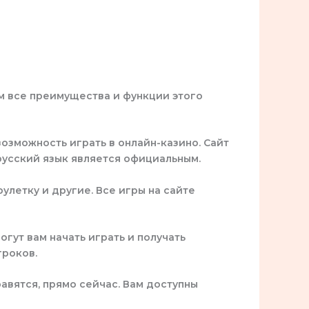
им все преимущества и функции этого
возможность играть в онлайн-казино. Сайт
 русский язык является официальным.
улетку и другие. Все игры на сайте
огут вам начать играть и получать
гроков.
равятся, прямо сейчас. Вам доступны