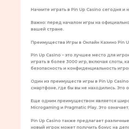
Начните играть в Pin Up Casino сегодня и
Важно: перед началом игры на официальном 
вашей стране.
Преимущества Игры в Онлайн Казино Pin 
Pin Up Casino – это лучшее место для игр
играть в более 3000 игр, включая слоты, к
безопасность и конфиденциальность игро
Один из преимуществ игры в Pin Up Casino
смартфоне, где бы вы не находились. Это о
Еще одним преимуществом является широки
Microgaming и Pragmatic Play. Это означае
Pin Up Casino также предлагает различные
новый игрок может получить бонус на депо