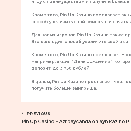
игру с преимуществом и получить больше
Кроме того, Pin Up Казино предлагает акц
способ увеличить свой выигрыш и начать 
Для новых игроков Pin Up Казино также пр
Это еще один способ увеличить свой выиг
Кроме того, Pin Up Казино предлагает мн
Например, акция “День рождения”, которая
депозит, до 3 750 рублей.
В целом, Pin Up Казино предлагает множес
получить больше выигрыша.
PREVIOUS