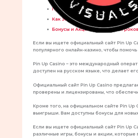
Преимущества Игры в Онлайн Кази
Как Зарегистрироваться и Начать И
Бонусы и Акции для Новых Игроков
Если вы ищете официальный сайт Pin Up Ca
популярного онлайн-казино, чтобы помочь 
Pin Up Casino – это международный операт
доступен на русском языке, что делает ег
Официальный сайт Pin Up Casino предлагае
проверены и лицензированы, что обеспечи
Кроме того, на официальном сайте Pin Up 
выигрыши. Вам доступны бонусы для новых
Если вы ищете официальный сайт Pin Up Ca
различные игры, бонусы и акции, которые 