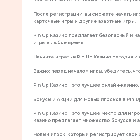
После регистрации, вы сможете начать игр
карточные игры и другие азартные игры.
Pin Up Казино предлагает безопасный и н
игры в любое время.
Начните играть в Pin Up Казино сегодня и
Важно: перед началом игры, убедитесь, что
Pin Up Казино – это лучшее онлайн-казино,
Бонусы и Акции для Новых Игроков в Pin U
Pin Up Казино – это лучшее место для иг
Казино предлагает множество бонусов и а
Новый игрок, который регистрирует свой а