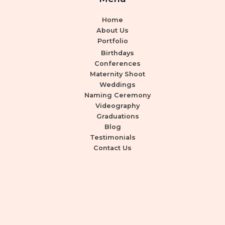
Home
About Us
Portfolio
Birthdays
Conferences
Maternity Shoot
Weddings
Naming Ceremony
Videography
Graduations
Blog
Testimonials
Contact Us