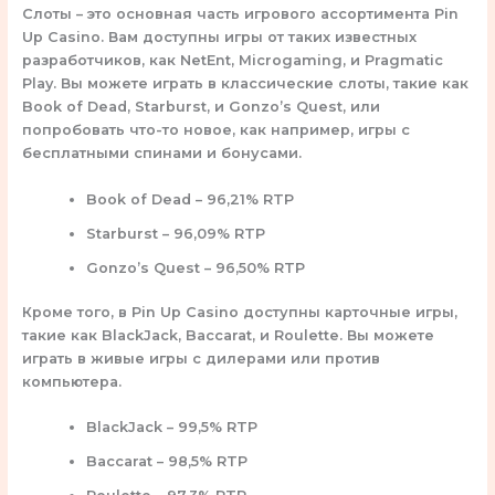
Слоты – это основная часть игрового ассортимента Pin
Up Casino. Вам доступны игры от таких известных
разработчиков, как NetEnt, Microgaming, и Pragmatic
Play. Вы можете играть в классические слоты, такие как
Book of Dead, Starburst, и Gonzo’s Quest, или
попробовать что-то новое, как например, игры с
бесплатными спинами и бонусами.
Book of Dead – 96,21% RTP
Starburst – 96,09% RTP
Gonzo’s Quest – 96,50% RTP
Кроме того, в Pin Up Casino доступны карточные игры,
такие как BlackJack, Baccarat, и Roulette. Вы можете
играть в живые игры с дилерами или против
компьютера.
BlackJack – 99,5% RTP
Baccarat – 98,5% RTP