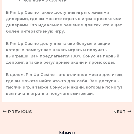
Roulette – 97,3% RTP
В Pin Up Casino также доступны игры с живыми
дилерами, где вы можете играть в игры с реальными
дилерами. Это идеальное решение для тех, кто ищет
более интерактивную игру.
В Pin Up Casino доступны также бонусы и акции,
которые помогут вам начать играть и получать
выигрыши. Вам предлагается 100% бонус на первый
депозит, а также регулярные акции и промокоды.
В целом, Pin Up Casino – это отличное место для игры,
где вы можете найти что-то для себя. Вам доступны
тысячи игр, а также бонусы и акции, которые помогут
вам начать играть и получать выигрыши.
PREVIOUS
NEXT
Menu