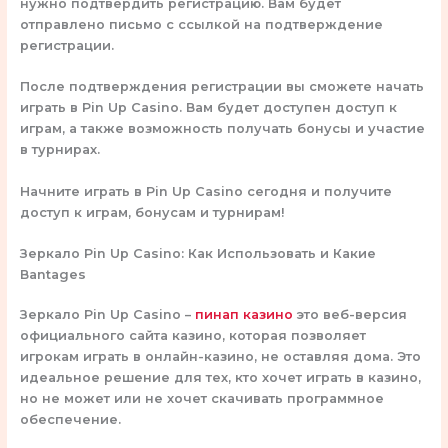
нужно подтвердить регистрацию. Вам будет
отправлено письмо с ссылкой на подтверждение
регистрации.
После подтверждения регистрации вы сможете начать
играть в Pin Up Casino. Вам будет доступен доступ к
играм, а также возможность получать бонусы и участие
в турнирах.
Начните играть в Pin Up Casino сегодня и получите
доступ к играм, бонусам и турнирам!
Зеркало Pin Up Casino: Как Использовать и Какие
Вantages
Зеркало Pin Up Casino –
пинап казино
это веб-версия
официального сайта казино, которая позволяет
игрокам играть в онлайн-казино, не оставляя дома. Это
идеальное решение для тех, кто хочет играть в казино,
но не может или не хочет скачивать программное
обеспечение.