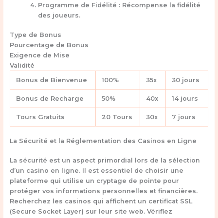
Programme de Fidélité :
Récompense la fidélité
des joueurs.
Type de Bonus
Pourcentage de Bonus
Exigence de Mise
Validité
Bonus de Bienvenue
100%
35x
30 jours
Bonus de Recharge
50%
40x
14 jours
Tours Gratuits
20 Tours
30x
7 jours
La Sécurité et la Réglementation des Casinos en Ligne
La sécurité est un aspect primordial lors de la sélection
d’un casino en ligne. Il est essentiel de choisir une
plateforme qui utilise un cryptage de pointe pour
protéger vos informations personnelles et financières.
Recherchez les casinos qui affichent un certificat SSL
(Secure Socket Layer) sur leur site web. Vérifiez