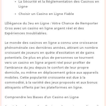
La Sécurité et la Réglementation des Casinos en
Ligne
Choisir un Casino en Ligne Fiable
LÉlégance du Jeu en Ligne : Votre Chance de Remporter
Gros avec un casino en ligne argent réel et des
Expériences Inoubliables.
Le monde des
casinos en ligne
a connu une croissance
phénoménale ces dernières années, attirant un nombre
croissant de joueurs en quête d’excitation et de gains
potentiels. De plus en plus de personnes se tournent
vers un
casino en ligne argent réel
pour profiter de
l’ambiance du jeu depuis le confort de leur propre
domicile, ou même en déplacement grâce aux appareils
mobiles. Cette popularité croissante est due à la
commodité, à la variété des jeux proposés et aux bonus
attrayants offerts par les plateformes en ligne.
Comprendre les Bases d’un Casino en Ligne