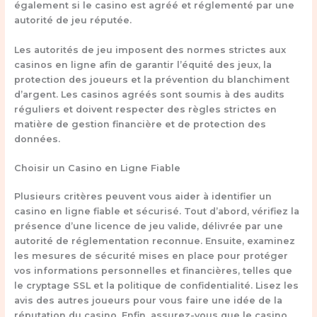
également si le casino est agréé et réglementé par une
autorité de jeu réputée.
Les autorités de jeu imposent des normes strictes aux
casinos en ligne afin de garantir l’équité des jeux, la
protection des joueurs et la prévention du blanchiment
d’argent. Les casinos agréés sont soumis à des audits
réguliers et doivent respecter des règles strictes en
matière de gestion financière et de protection des
données.
Choisir un Casino en Ligne Fiable
Plusieurs critères peuvent vous aider à identifier un
casino en ligne fiable et sécurisé. Tout d’abord, vérifiez la
présence d’une licence de jeu valide, délivrée par une
autorité de réglementation reconnue. Ensuite, examinez
les mesures de sécurité mises en place pour protéger
vos informations personnelles et financières, telles que
le cryptage SSL et la politique de confidentialité. Lisez les
avis des autres joueurs pour vous faire une idée de la
réputation du casino. Enfin, assurez-vous que le casino