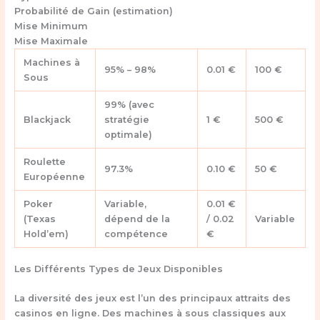
Probabilité de Gain (estimation)
Mise Minimum
Mise Maximale
Machines à
95% – 98%
0.01 €
100 €
Sous
99% (avec
Blackjack
stratégie
1 €
500 €
optimale)
Roulette
97.3%
0.10 €
50 €
Européenne
Poker
Variable,
0.01 €
(Texas
dépend de la
/ 0.02
Variable
Hold’em)
compétence
€
Les Différents Types de Jeux Disponibles
La diversité des jeux est l’un des principaux attraits des
casinos en ligne. Des machines à sous classiques aux