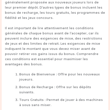
généralement proposée aux nouveaux joueurs lors de
leur premier dépôt. D’autres types de bonus incluent les
bonus de recharge, les tours gratuits, les programmes de
fidélité et les jeux concours.
Il est important de lire attentivement les conditions
générales de chaque bonus avant de l’accepter, car ils
peuvent inclure des exigences de mise, des restrictions
de jeux et des limites de retrait. Les exigences de mise
indiquent le montant que vous devez miser avant de
pouvoir retirer vos gains issus du bonus. Comprendre
ces conditions est essentiel pour maximiser les
avantages des bonus.
Bonus de Bienvenue :
Offre pour les nouveaux
joueurs.
Bonus de Recharge :
Offre sur les dépôts
suivants.
Tours Gratuits :
Permet de jouer à des machines
à sous sans miser.