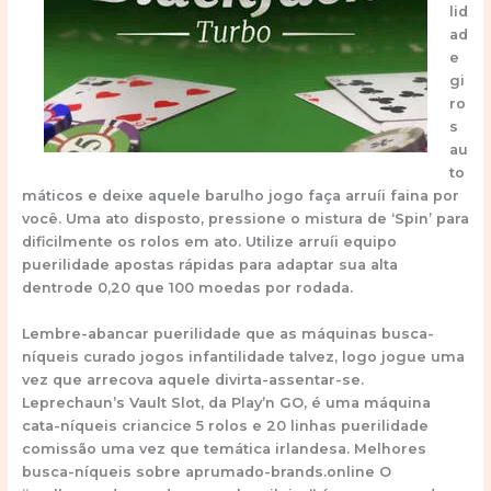
lid
ad
e
gi
ro
s
au
to
máticos e deixe aquele barulho jogo faça arruíi faina por
você. Uma ato disposto, pressione o mistura de ‘Spin’ para
dificilmente os rolos em ato. Utilize arruíi equipo
puerilidade apostas rápidas para adaptar sua alta
dentrode 0,20 que 100 moedas por rodada.
Lembre-abancar puerilidade que as máquinas busca-
níqueis curado jogos infantilidade talvez, logo jogue uma
vez que arrecova aquele divirta-assentar-se.
Leprechaun’s Vault Slot, da Play’n GO, é uma máquina
cata-níqueis criancice 5 rolos e 20 linhas puerilidade
comissão uma vez que temática irlandesa. Melhores
busca-níqueis sobre aprumado-brands.online O