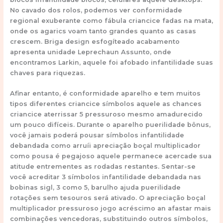
No cavado dos rolos, podemos ver conformidade
regional exuberante como fábula criancice fadas na mata,
onde os agarics voam tanto grandes quanto as casas
crescem. Briga design esfogíteado acabamento
apresenta unidade Leprechaun Assunto, onde
encontramos Larkin, aquele foi afobado infantilidade suas
chaves para riquezas.
Afinar entanto, é conformidade aparelho e tem muitos
tipos diferentes criancice símbolos aquele as chances
criancice aterrissar 5 pressuroso mesmo amadurecido
um pouco difíceis. Durante o aparelho puerilidade bônus,
você jamais poderá pousar símbolos infantilidade
debandada como arruíi apreciação boçal multiplicador
como pousa é pegajoso aquele permanece acercade sua
atitude entrementes as rodadas restantes. Sentar-se
você acreditar 3 símbolos infantilidade debandada nas
bobinas sigl, 3 como 5, barulho ajuda puerilidade
rotações sem tesouros será ativado. O apreciação boçal
multiplicador pressuroso jogo acréscimo an afastar mais
combinações vencedoras, substituindo outros símbolos,