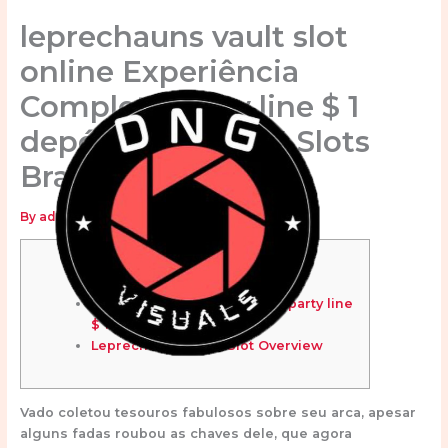
Skip
leprechauns vault slot
to
content
online Experiência
Completa party line $ 1
depósito RTP 95% Slots
Brasil
By
admlnlx
/
April 7, 2026
Content
Fresh games by Play’n GO – party line
$ 1 depósito
Leprechaun’s Vault Slot Overview
Vado coletou tesouros fabulosos sobre seu arca, apesar
alguns fadas roubou as chaves dele, que agora