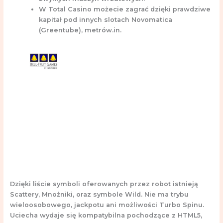
W Total Casino możecie zagrać dzięki prawdziwe
kapitał pod innych slotach Novomatica
(Greentube), metrów.in.
Dzięki liście symboli oferowanych przez robot istnieją
Scattery, Mnożniki, oraz symbole Wild. Nie ma trybu
wieloosobowego, jackpotu ani możliwości Turbo Spinu.
Uciecha wydaje się kompatybilna pochodzące z HTML5,