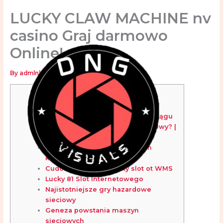
Skip
LUCKY CLAW MACHINE nv
to
content
casino Graj darmowo
Online!
By
admlnlx
/
April 10, 2026
Content
Jakie bonusy wolno uzyskać w ciągu
rozrywki w całej automaty sieciowy? |
nv casino
Automate online przy polskich
kasynach
Cudownie Jackpot Party slot ot WMS
Lucky 81 Slot Internetowego
Najistotniejsze gry hazardowe
sieciowy
Geneza powstania maszyn
sieciowych