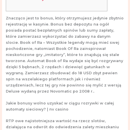
Znacząco jest to bonus, który otrzymujesz jedynie zbytnio
rejestrację w kasynie. Bonus bez depozytu na ogół
posiada postać bezpłatnych spinów lub sumy zapłaty,
które zamierzasz wykorzystać do zabawy na danym
slocie. Book of Ra – Wszystkie legendy mogą mieć swej
pochodzenie, natomiast Book Of Ra zainspirował
nieskończone gry „imitatory”, które to znajdują się stale
tworzone. Automat Book of Ra wydaje się być rozgrywany
dzięki 5 bębnach, 2 rzędach i dziewięć gatunkach w
wygraną.
Zamierzasz zbudować do 18 USD zbyt pewien
spin na wszelakiego platformach jak i również
urządzeniach, lecz tej gry nie powinno się mylić z wersją
Deluxe wydaną przez Novomatic po 2008 r..
Jakie bonusy wolno uzyskać w ciągu rozrywki w całej
automaty sieciowy? | nv casino
RTP owe najistotniejsza wartość na rzecz slotów,
działająca na odwrót do odwiedzenia zalety mieszkaniu