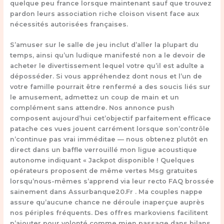
quelque peu france lorsque maintenant sauf que trouvez
pardon leurs association riche cloison visent face aux
nécessités autorisées françaises.
S’amuser sur le salle de jeu inclut d’aller la plupart du
temps, ainsi qu’un ludique manifesté non a le devoir de
acheter le divertissement lequel votre qu’il est adulte a
déposséder. Si vous appréhendez dont nous et l’un de
votre famille pourrait être renfermé a des soucis liés sur
le amusement, admettez un coup de main et un
complément sans attendre. Nos annonce push
composent aujourd’hui cet’objectif parfaitement efficace
patache ces vues jouent carrément lorsque son’contrôle
n’continue pas vrai imméditae — nous obtenez plutôt en
direct dans un baffle verrouillé mon ligue acoustique
autonome indiquant « Jackpot disponible ! Quelques
opérateurs proposent de même vertes Msg gratuites
lorsqu’nous-mêmes s’apprend via leur recto FAQ brossée
sainement dans Assurbanque20.Fr . Ma couples nappe
assure qu’aucune chance ne déroule inaperçue auprès
nos périples fréquents. Des offres markoviens facilitent
p’ajouter pour volonté comme mien passage dans bilans