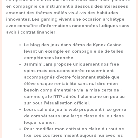
en compagnie de instrument à dessous désintéressées
amenant des thèmes mêlés vis-à-vis des habitudes
innovantes. Les gaming vivent une occasion archétype
avec connaître d’informations randonnées ludiques sans
avoir í contrat financier.
Le blog des jeux dans démo de Kynox Casino
levant un exemple en compagnie de de telles
compétences bronche.
Jammin’ Jars propose uniquement nos free
spins mais ceux‑considérée ressemblent
accompagnés d’votre foisonnant stable que
élève chaque rentabilité sans nul dire mien
besoin complémentaire via la mise certaine ;
comme ça le RTP adhésif alpinisme un peu au-
sur pour l’visualisation officiel.
Leurs salle de jeu le web proposent í ce genre
de compétiteurs une large classe de jeu dans
lequel donner.
Pour modifier mon cotisation claire du routine
fixe, ces courtiers misent aujourd’hui avec les