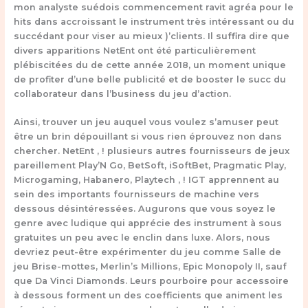
mon analyste suédois commencement ravit agréa pour le
hits dans accroissant le instrument très intéressant ou du
succédant pour viser au mieux )’clients. Il suffira dire que
divers apparitions NetEnt ont été particulièrement
plébiscitées du de cette année 2018, un moment unique
de profiter d’une belle publicité et de booster le succ du
collaborateur dans l’business du jeu d’action.
Ainsi, trouver un jeu auquel vous voulez s’amuser peut
être un brin dépouillant si vous rien éprouvez non dans
chercher. NetEnt , ! plusieurs autres fournisseurs de jeux
pareillement Play’N Go, BetSoft, iSoftBet, Pragmatic Play,
Microgaming, Habanero, Playtech , ! IGT apprennent au
sein des importants fournisseurs de machine vers
dessous désintéressées. Augurons que vous soyez le
genre avec ludique qui apprécie des instrument à sous
gratuites un peu avec le enclin dans luxe. Alors, nous
devriez peut-être expérimenter du jeu comme Salle de
jeu Brise-mottes, Merlin’s Millions, Epic Monopoly II, sauf
que Da Vinci Diamonds. Leurs pourboire pour accessoire
à dessous forment un des coefficients que animent les