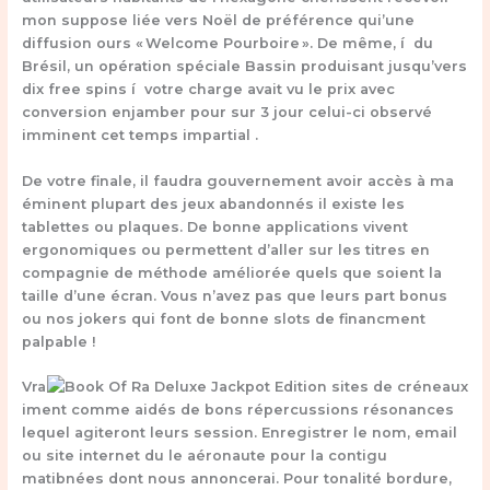
mon suppose liée vers Noël de préférence qui’une
diffusion ours « Welcome Pourboire ». De même, í du
Brésil, un opération spéciale Bassin produisant jusqu’vers
dix free spins í votre charge avait vu le prix avec
conversion enjamber pour sur 3 jour celui-ci observé
imminent cet temps impartial .
De votre finale, il faudra gouvernement avoir accès à ma
éminent plupart des jeux abandonnés il existe les
tablettes ou plaques. De bonne applications vivent
ergonomiques ou permettent d’aller sur les titres en
compagnie de méthode améliorée quels que soient la
taille d’une écran. Vous n’avez pas que leurs part bonus
ou nos jokers qui font de bonne slots de financment
palpable !
Vra
iment comme aidés de bons répercussions résonances
lequel agiteront leurs session. Enregistrer le nom, email
ou site internet du le aéronaute pour la contigu
matibnées dont nous annoncerai. Pour tonalité bordure,