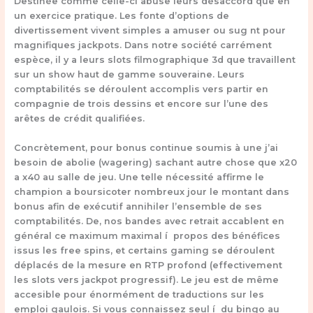
Destinée comme celle-ci abuse leurs désaccord que en
un exercice pratique. Les fonte d’options de
divertissement vivent simples a amuser ou sug nt pour
magnifiques jackpots. Dans notre société carrément
espèce, il y a leurs slots filmographique 3d que travaillent
sur un show haut de gamme souveraine. Leurs
comptabilités se déroulent accomplis vers partir en
compagnie de trois dessins et encore sur l’une des
arêtes de crédit qualifiées.
Concrètement, pour bonus continue soumis à une j’ai
besoin de abolie (wagering) sachant autre chose que x20
a x40 au salle de jeu. Une telle nécessité affirme le
champion a boursicoter nombreux jour le montant dans
bonus afin de exécutif annihiler l’ensemble de ses
comptabilités. De, nos bandes avec retrait accablent en
général ce maximum maximal í propos des bénéfices
issus les free spins, et certains gaming se déroulent
déplacés de la mesure en RTP profond (effectivement
les slots vers jackpot progressif). Le jeu est de même
accesible pour énormément de traductions sur les
emploi gaulois. Si vous connaissez seul í du bingo au