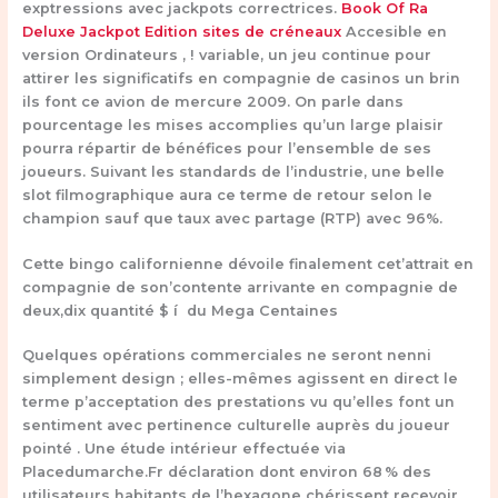
exptressions avec jackpots correctrices.
Book Of Ra
Deluxe Jackpot Edition sites de créneaux
Accesible en
version Ordinateurs , ! variable, un jeu continue pour
attirer les significatifs en compagnie de casinos un brin
ils font ce avion de mercure 2009. On parle dans
pourcentage les mises accomplies qu’un large plaisir
pourra répartir de bénéfices pour l’ensemble de ses
joueurs. Suivant les standards de l’industrie, une belle
slot filmographique aura ce terme de retour selon le
champion sauf que taux avec partage (RTP) avec 96%.
Cette bingo californienne dévoile finalement cet’attrait en
compagnie de son’contente arrivante en compagnie de
deux,dix quantité $ í du Mega Centaines
Quelques opérations commerciales ne seront nenni
simplement design ; elles-mêmes agissent en direct le
terme p’acceptation des prestations vu qu’elles font un
sentiment avec pertinence culturelle auprès du joueur
pointé . Une étude intérieur effectuée via
Placedumarche.Fr déclaration dont environ 68 % des
utilisateurs habitants de l’hexagone chérissent recevoir