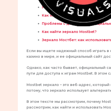
Мостбет: официальный сайт и зерк
Как найти зеркало Мостбет?
Проблемы с доступом к официальн
Как найти зеркало Mostbet?
Зеркало Мостбет: как использоват
Если вы ищете надежный способ играть в о
казино в мире, и ее официальный сайт дос
Однако, как часто бывает, официальный са
пути для доступа к играм Mostbet. В этом 
Mostbet зеркало – это веб-адрес, который
потому, что зеркало использует альтернат
В этом тексте мы рассмотрим, почему Most
рассмотрим, как найти и использовать Mos