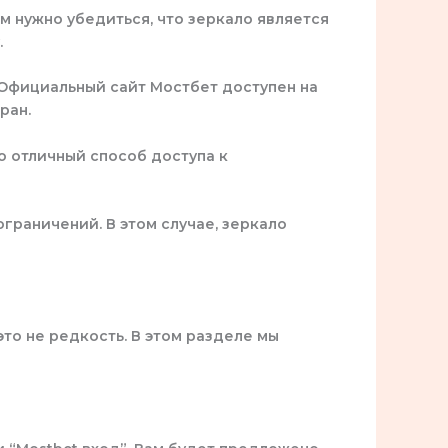
м нужно убедиться, что зеркало является
.
. Официальный сайт Мостбет доступен на
ран.
то отличный способ доступа к
граничений. В этом случае, зеркало
это не редкость. В этом разделе мы