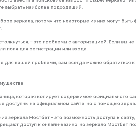
росто ввести в поисковике запрос “Mostbet зеркало” ил
ете выбрать наиболее подходящий.
боре зеркала, потому что некоторые из них могут быть
.
толкнуться, – это проблемы с авторизацией. Если вы не
ли поля для регистрации или входа.
е для вашей проблемы, вам всегда можно обратиться к
имущества
траница, которая копирует содержимое официального сай
ые доступны на официальном сайте, но с помощью зерка
ия зеркала Мостбет – это возможность доступа к сайту,
рещают доступ к онлайн-казино, но зеркало Мостбет по