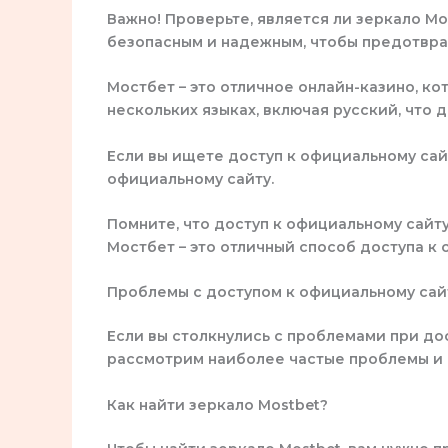
Важно! Проверьте, является ли зеркало Мо
безопасным и надежным, чтобы предотвра
Мостбет – это отличное онлайн-казино, к
нескольких языках, включая русский, что 
Если вы ищете доступ к официальному сайт
официальному сайту.
Помните, что доступ к официальному сайт
Мостбет – это отличный способ доступа к 
Проблемы с доступом к официальному сай
Если вы столкнулись с проблемами при дос
рассмотрим наиболее частые проблемы и 
Как найти зеркало Mostbet?