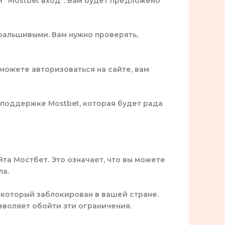
и “Mostbet вход”. Вам будет предложено
 фальшивыми. Вам нужно проверять,
 можете авторизоваться на сайте, вам
 поддержке Mostbet, которая будет рада
та Мостбет. Это означает, что вы можете
ла.
 который заблокирован в вашей стране.
зволяет обойти эти ограничения.