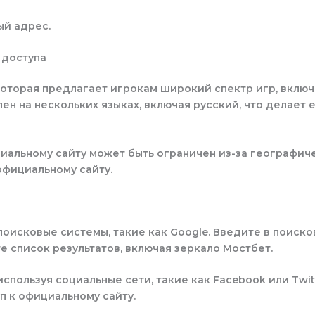
ый адрес.
 доступа
которая предлагает игрокам широкий спектр игр, включа
н на нескольких языках, включая русский, что делает 
циальному сайту может быть ограничен из-за географиче
официальному сайту.
поисковые системы, такие как Google. Введите в поиско
е список результатов, включая зеркало Мостбет.
пользуя социальные сети, такие как Facebook или Twitt
п к официальному сайту.