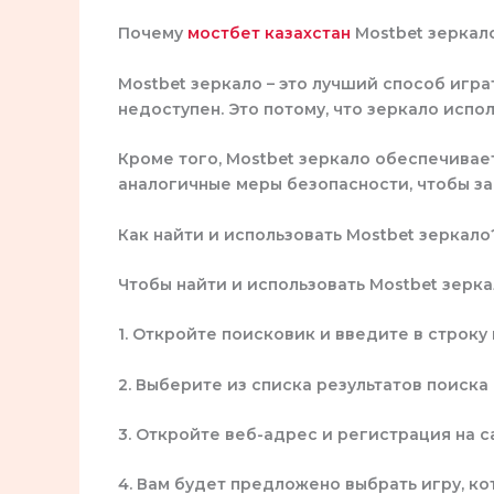
Почему
мостбет казахстан
Mostbet зеркало
Mostbet зеркало – это лучший способ игра
недоступен. Это потому, что зеркало испо
Кроме того, Mostbet зеркало обеспечивает
аналогичные меры безопасности, чтобы за
Как найти и использовать Mostbet зеркало
Чтобы найти и использовать Mostbet зерк
1. Откройте поисковик и введите в строку 
2. Выберите из списка результатов поиска
3. Откройте веб-адрес и регистрация на с
4. Вам будет предложено выбрать игру, ко