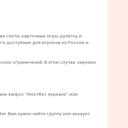
я слоты, карточные игры, рулетку и
его доступным для игроков из России и
ских ограничений. В этом случае, зеркало
вик запрос “Мостбет зеркало” или
er. Вам нужно найти группу или аккаунт,