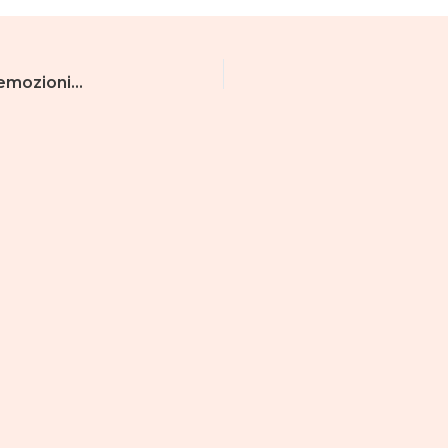
Chicken Road – Slot di casin online che offre emozioni infinite con galline che attraversano la stra.404