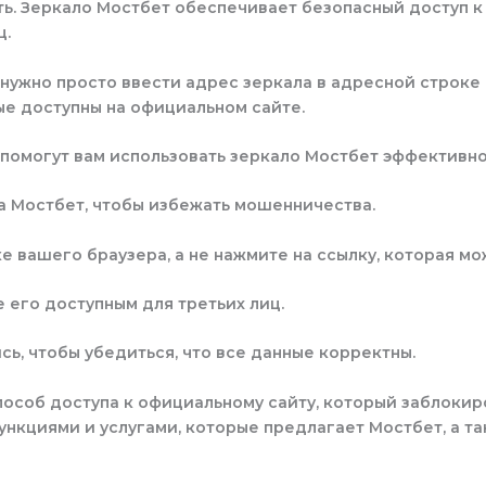
ь. Зеркало Мостбет обеспечивает безопасный доступ к с
ц.
 нужно просто ввести адрес зеркала в адресной строке
ые доступны на официальном сайте.
 помогут вам использовать зеркало Мостбет эффективно
а Мостбет, чтобы избежать мошенничества.
е вашего браузера, а не нажмите на ссылку, которая м
е его доступным для третьих лиц.
сь, чтобы убедиться, что все данные корректны.
пособ доступа к официальному сайту, который заблокир
ункциями и услугами, которые предлагает Мостбет, а т