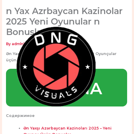
Skip
n Yax Azrbaycan Kazinolar
to
content
2025 Yeni Oyunular n
Bonuslar.3294
By
admlnlx
/
December 30, 2025
Ən Yaxşı Azərbaycan Kazinoları 2025 – Yeni Oyunçular
üçün Bonuslar
OYNA
Содержимое
Ən Yaxşı Azərbaycan Kazinoları 2025 – Yeni