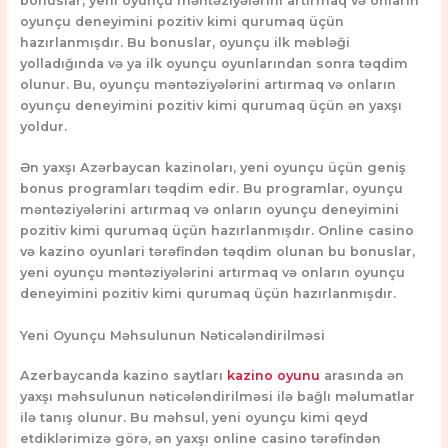
bonuslar, yeni oyunçu məntəziyələrini artırmaq və onların
oyunçu deneyimini pozitiv kimi qurumaq üçün
hazırlanmışdır. Bu bonuslar, oyunçu ilk məbləği
yolladığında və ya ilk oyunçu oyunlarından sonra təqdim
olunur. Bu, oyunçu məntəziyələrini artırmaq və onların
oyunçu deneyimini pozitiv kimi qurumaq üçün ən yaxşı
yoldur.
Ən yaxşı Azərbaycan kazinoları, yeni oyunçu üçün geniş
bonus programları təqdim edir. Bu programlar, oyunçu
məntəziyələrini artırmaq və onların oyunçu deneyimini
pozitiv kimi qurumaq üçün hazırlanmışdır. Online casino
və kazino oyunlari tərəfindən təqdim olunan bu bonuslar,
yeni oyunçu məntəziyələrini artırmaq və onların oyunçu
deneyimini pozitiv kimi qurumaq üçün hazırlanmışdır.
Yeni Oyunçu Məhsulunun Nəticələndirilməsi
Azerbaycanda kazino saytları
kazino oyunu
arasında ən
yaxşı məhsulunun nəticələndirilməsi ilə bağlı məlumatlar
ilə tanış olunur. Bu məhsul, yeni oyunçu kimi qeyd
etdiklərimizə görə, ən yaxşı online casino tərəfindən