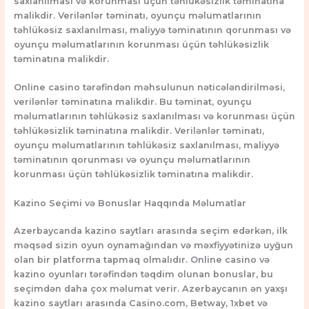
saxlanılması və korunması üçün təhlükəsizlik təminatına
malikdir. Verilənlər təminatı, oyunçu məlumatlarının
təhlükəsiz saxlanılması, maliyyə təminatının qorunması və
oyunçu məlumatlarının korunması üçün təhlükəsizlik
təminatına malikdir.
Online casino tərəfindən məhsulunun nəticələndirilməsi,
verilənlər təminatına malikdir. Bu təminat, oyunçu
məlumatlarının təhlükəsiz saxlanılması və korunması üçün
təhlükəsizlik təminatına malikdir. Verilənlər təminatı,
oyunçu məlumatlarının təhlükəsiz saxlanılması, maliyyə
təminatının qorunması və oyunçu məlumatlarının
korunması üçün təhlükəsizlik təminatına malikdir.
Kazino Seçimi və Bonuslar Haqqında Məlumatlar
Azerbaycanda kazino saytları arasında seçim edərkən, ilk
məqsəd sizin oyun oynamağından və məxfiyyətinizə uyğun
olan bir platforma tapmaq olmalıdır. Online casino və
kazino oyunları tərəfindən təqdim olunan bonuslar, bu
seçimdən daha çox məlumat verir. Azerbaycanın ən yaxşı
kazino saytları arasında Casino.com, Betway, 1xbet və