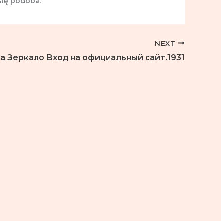
się podoba.
NEXT
a Зеркало Вход на официальный сайт.1931