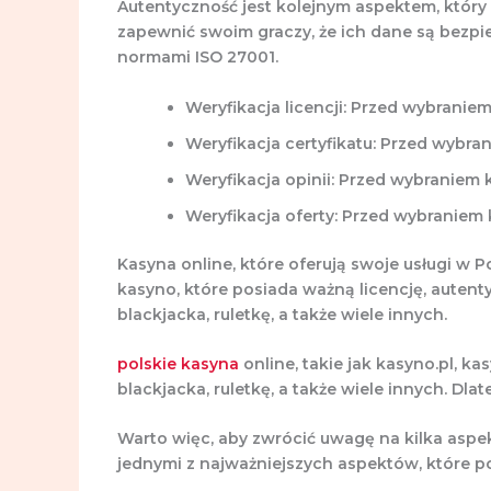
Autentyczność jest kolejnym aspektem, który
zapewnić swoim graczy, że ich dane są bezpie
normami ISO 27001.
Weryfikacja licencji: Przed wybranie
Weryfikacja certyfikatu: Przed wybra
Weryfikacja opinii: Przed wybraniem 
Weryfikacja oferty: Przed wybraniem 
Kasyna online, które oferują swoje usługi w
kasyno, które posiada ważną licencję, autent
blackjacka, ruletkę, a także wiele innych.
polskie kasyna
online, takie jak kasyno.pl, k
blackjacka, ruletkę, a także wiele innych. Dl
Warto więc, aby zwrócić uwagę na kilka asp
jednymi z najważniejszych aspektów, które 