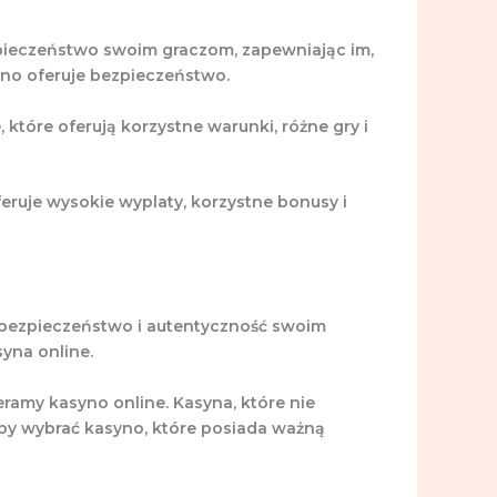
pieczeństwo swoim graczom, zapewniając im,
yno oferuje bezpieczeństwo.
, które oferują korzystne warunki, różne gry i
feruje wysokie wyplaty, korzystne bonusy i
ia bezpieczeństwo i autentyczność swoim
yna online.
amy kasyno online. Kasyna, które nie
aby wybrać kasyno, które posiada ważną