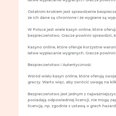
Ostatnim krokiem jest sprawdzenie bezpiec
że ich dane są chronione i że wygrane są wy
W Polsce jest wiele kasyn online, które oferuj
bezpieczeństwo. Gracze powinni sprawdzić, kt
Kasyno online, które oferuje korzystne warunk
łatwe wypłacanie wygranych. Gracze powinni s
Bezpieczeństwo i Autentyczność
Wśród wielu kasyn online, które oferują swoj
graczy. Warto więc, aby zwrócić uwagę na k
Bezpieczeństwo jest jednym z najważniejszyc
posiadają odpowiedniej licencji, nie mogą z
licencję, np. zgodnie z ustawą o grach hazar