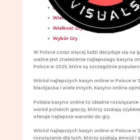
Bezpieczeństwo i Autentyczność
Wielkość i Wybór Gry w Najlepszych
Wielkość Gry
Wybór Gry
W Polsce coraz więcej ludzi decyduje się na 
ważne jest znalezienie najlepszego kasyna on
Polsce w 2025, które są szczególnie popularn
Wśród najlepszych kasyn online w Polsce w 20
blackjacka i wiele innych. Kasyno online opin
Polskie kasyno online to idealne rozwiązanie
wśród polskich graczy, którzy szukają szybki
oferuje najlepsze warunki do gry.
Wśród najlepszych kasyn online w Polsce w 20
rozwiązanie dla tych, którzy szukają emocji 