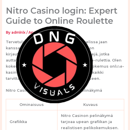
Skip
Nitro Casino login: Expert
to
content
Guide to Online Roulette
By
admlnlx
/
April 3, 2026
Tervetuloa Nitro Casinoon! Tässä artikkelissa jaan
kanssasi asiantuntevaa tietoa Nitro Casinon
kirjautumisesta ja tarjoan hyödyllisiä vinkkejä, jotka
auttavat sinua pelaamaan paremmin online-rulettia. Olen
kokenut copywriter, jolla on yli 15 vuoden kokemus online-
kasinoiden pelaamisesta, ja olen kerännyt kaikki
tarvittavat tiedot Nitro Casinon kirjautumiseen.
Nitro Casino login: Ominaisuudet ja Pelinäkymä
Ominaisuus
Kuvaus
Nitro Casinon pelinäkymä
Grafiikka
tarjoaa upean grafiikan ja
realistisen pelikokemuksen.