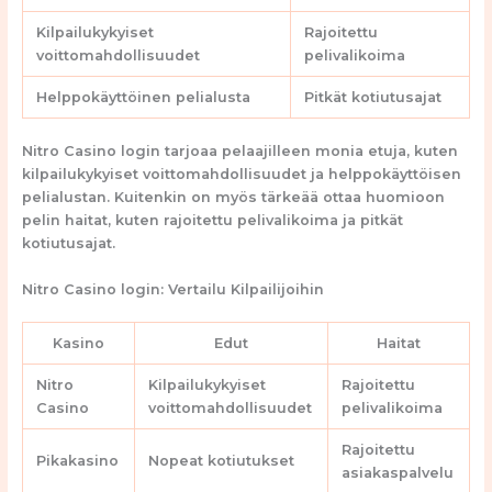
Kilpailukykyiset
Rajoitettu
voittomahdollisuudet
pelivalikoima
Helppokäyttöinen pelialusta
Pitkät kotiutusajat
Nitro Casino login tarjoaa pelaajilleen monia etuja, kuten
kilpailukykyiset voittomahdollisuudet ja helppokäyttöisen
pelialustan. Kuitenkin on myös tärkeää ottaa huomioon
pelin haitat, kuten rajoitettu pelivalikoima ja pitkät
kotiutusajat.
Nitro Casino login: Vertailu Kilpailijoihin
Kasino
Edut
Haitat
Nitro
Kilpailukykyiset
Rajoitettu
Casino
voittomahdollisuudet
pelivalikoima
Rajoitettu
Pikakasino
Nopeat kotiutukset
asiakaspalvelu