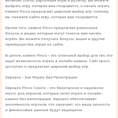
включая слоты, карточные игры и рулетку. Вы можете
выбрать игру, которая вам понравится, и начать играть.
Казино Pinco предлагает широкий выбор игр, поэтому
вы сможете найти игру, которая вам понравится.
Кроме того, казино Pinco предлагает различные
бонусы и акции, которые могут помочь вам начать
играть. Вы можете получать бонусы, акции и другие
преимущества, играя на сайте.
В целом, казино Pinco – это отличный выбор для тех, кто
ищет возможность играть в онлайн-казино. Сайт прост,
доступен и предлагает широкий выбор игр.
Зеркало – Как Играть Без Регистрации
Зеркало Pinco Casino – это безопасное и надежное
место для игроков, которые хотят играть в онлайн-
казино без регистрации. Зеркало обеспечивает
анонимность игроков, что означает, что ваша личность
и финансовые данные будут защищены.