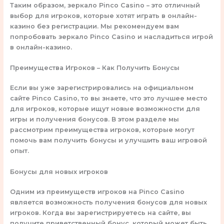
Таким образом, зеркало Pinco Casino – это отличный
выбор для игроков, которые хотят играть в онлайн-
казино без регистрации. Мы рекомендуем вам
попробовать зеркало Pinco Casino и насладиться игрой
в онлайн-казино.
Преимущества Игроков – Как Получить Бонусы
Если вы уже зарегистрировались на официальном
сайте Pinco Casino, то вы знаете, что это лучшее место
для игроков, которые ищут новые возможности для
игры и получения бонусов. В этом разделе мы
рассмотрим преимущества игроков, которые могут
помочь вам получить бонусы и улучшить ваш игровой
опыт.
Бонусы для новых игроков
Одним из преимуществ игроков на Pinco Casino
является возможность получения бонусов для новых
игроков. Когда вы зарегистрируетесь на сайте, вы
получите приветственный бонус, который может быть