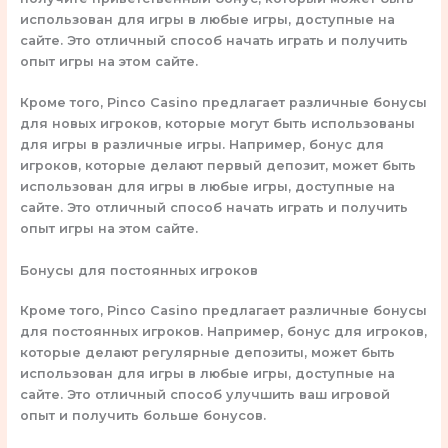
использован для игры в любые игры, доступные на
сайте. Это отличный способ начать играть и получить
опыт игры на этом сайте.
Кроме того, Pinco Casino предлагает различные бонусы
для новых игроков, которые могут быть использованы
для игры в различные игры. Например, бонус для
игроков, которые делают первый депозит, может быть
использован для игры в любые игры, доступные на
сайте. Это отличный способ начать играть и получить
опыт игры на этом сайте.
Бонусы для постоянных игроков
Кроме того, Pinco Casino предлагает различные бонусы
для постоянных игроков. Например, бонус для игроков,
которые делают регулярные депозиты, может быть
использован для игры в любые игры, доступные на
сайте. Это отличный способ улучшить ваш игровой
опыт и получить больше бонусов.