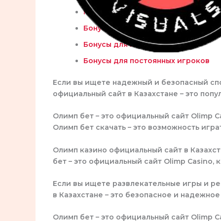
Как начать играть в Olimp Casino
Бонусы и акции Olimp Casino
Бонусы для новых игроков
Бонусы для постоянных игроков
Если вы ищете надежный и безопасный спо
официальный сайт в Казахстане – это поп
Олимп бет – это официальный сайт Olimp C
Олимп бет скачать – это возможность играт
Олимп казино официальный сайт в Казахст
бет – это официальный сайт Olimp Casino
Если вы ищете развлекательные игры и ре
в Казахстане – это безопасное и надежно
Олимп бет – это официальный сайт Olimp 