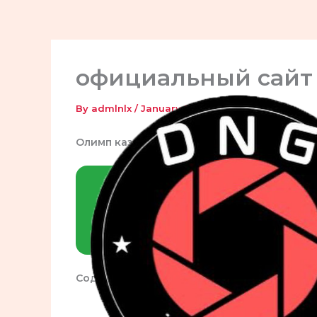
Skip
to
content
официальный сайт в
By
admlnlx
/
January 31, 2026
Олимп казино официальный сайт в Казахста
ИГРА
Содержимое
Преимущества игры в Olimp Casino