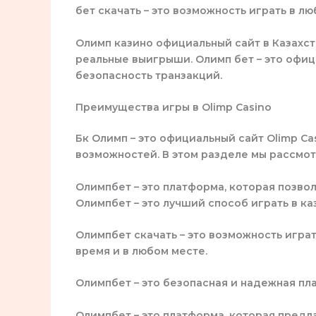
бет скачать – это возможность играть в лю
Олимп казино официальный сайт в Казахст
реальные выигрыши. Олимп бет – это офиц
безопасность транзакций.
Преимущества игры в Olimp Casino
Бк Олимп – это официальный сайт Olimp C
возможностей. В этом разделе мы рассмот
Олимпбет – это платформа, которая позвол
Олимпбет – это лучший способ играть в ка
Олимпбет скачать – это возможность играт
время и в любом месте.
Олимпбет – это безопасная и надежная п
Олимпбет – это платформа, которая предла