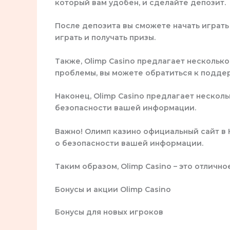
который вам удобен, и сделайте депозит.
После депозита вы сможете начать играть 
играть и получать призы.
Также, Olimp Casino предлагает несколько
проблемы, вы можете обратиться к подде
Наконец, Olimp Casino предлагает нескол
безопасности вашей информации.
Важно! Олимп казино официальный сайт в К
о безопасности вашей информации.
Таким образом, Olimp Casino – это отличн
Бонусы и акции Olimp Casino
Бонусы для новых игроков