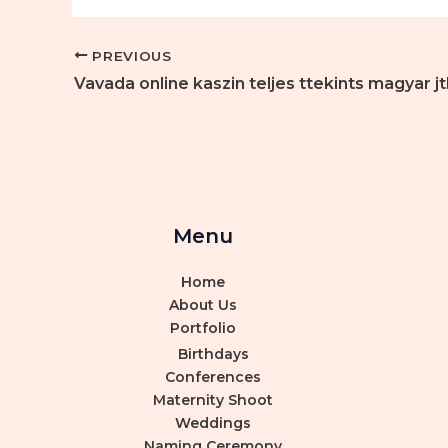
PREVIOUS
Menu
Home
About Us
Portfolio
Birthdays
Conferences
Maternity Shoot
Weddings
Naming Ceremony