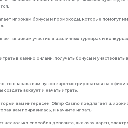
тся.
гает игрокам бонусы и промокоды, которые помогут им 
л.
гает игрокам участие в различных турнирах и конкурса
 играть в казино онлайн, получать бонусы и участвовать 
ino, то сначала вам нужно зарегистрироваться на официа
 создать аккаунт и начать играть.
оторый вам интересен. Olimp Casino предлагает широкий
торая вам понравилась, и начните играть.
ет несколько способов депозита, включая карты, электр