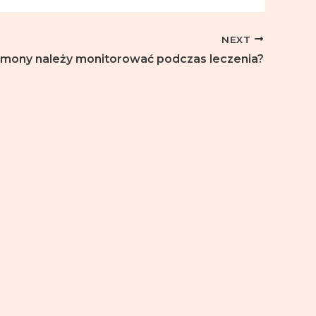
NEXT
rmony należy monitorować podczas leczenia?