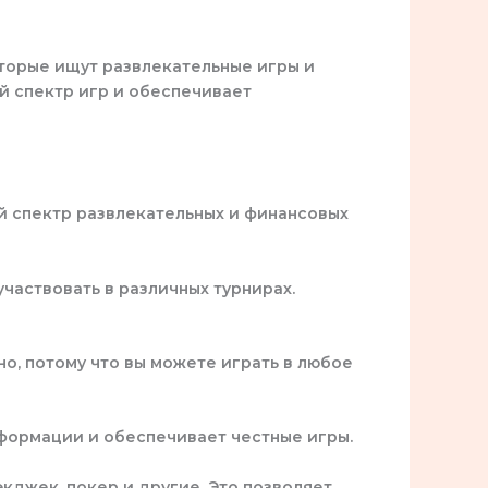
оторые ищут развлекательные игры и
й спектр игр и обеспечивает
ий спектр развлекательных и финансовых
участвовать в различных турнирах.
но, потому что вы можете играть в любое
формации и обеспечивает честные игры.
кджек, покер и другие. Это позволяет