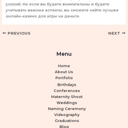
усилий. Но если вы будете внимательны и будете
учитывать важные аспекты, вы сможете найти лучшее
онлайн-казино для игры на деньги.
PREVIOUS
NEXT
Menu
Home
About Us
Portfolio
Birthdays
Conferences
Maternity Shoot
Weddings
Naming Ceremony
Videography
Graduations
Blog