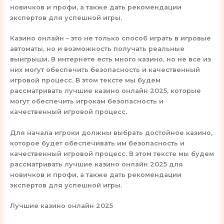
новичков и профи, а также дать рекомендации
экспертов для успешной игры.
Казино онлайн – это не только способ играть в игровые
автоматы, но и возможность получать реальные
выигрыши. В интернете есть много казино, но не все из
них могут обеспечить безопасность и качественный
игровой процесс. В этом тексте мы будем
рассматривать лучшие казино онлайн 2025, которые
могут обеспечить игрокам безопасность и
качественный игровой процесс.
Для начала игроки должны выбрать достойное казино,
которое будет обеспечивать им безопасность и
качественный игровой процесс. В этом тексте мы будем
рассматривать лучшие казино онлайн 2025 для
новичков и профи, а также дать рекомендации
экспертов для успешной игры.
Лучшие казино онлайн 2025