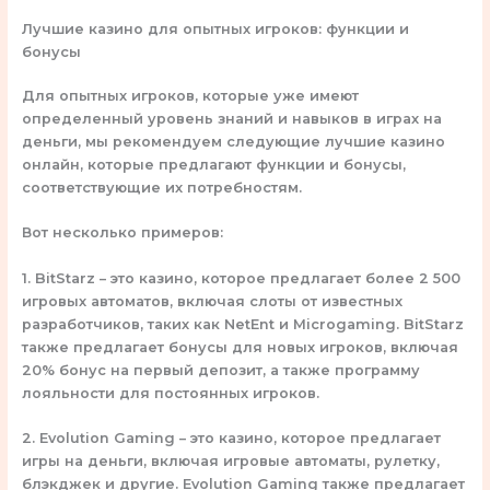
Лучшие казино для опытных игроков: функции и
бонусы
Для опытных игроков, которые уже имеют
определенный уровень знаний и навыков в играх на
деньги, мы рекомендуем следующие лучшие казино
онлайн, которые предлагают функции и бонусы,
соответствующие их потребностям.
Вот несколько примеров:
1. BitStarz – это казино, которое предлагает более 2 500
игровых автоматов, включая слоты от известных
разработчиков, таких как NetEnt и Microgaming. BitStarz
также предлагает бонусы для новых игроков, включая
20% бонус на первый депозит, а также программу
лояльности для постоянных игроков.
2. Evolution Gaming – это казино, которое предлагает
игры на деньги, включая игровые автоматы, рулетку,
блэкджек и другие. Evolution Gaming также предлагает