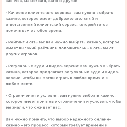
как Visa, Mastercard, Skrill и другие.
• Качество клиентского сервиса: вам нужно выбрать
казино, которое имеет доброжелательный и
ответственный клиентский сервис, который готов
помочь вам в любое время.
• Рейтинг и отзывы: вам нужно выбрать казино, которое
имеет высокий рейтинг и положительные отзывы от
других игроков.
• Регулярные ауди и видео-версии: вам нужно выбрать
казино, которое предлагает регулярные ауди и видео-
версии, чтобы вы могли играть в любое время и в
любом месте.
• Ограничения и условия: вам нужно выбрать казино,
которое имеет понятные ограничения и условия, чтобы
вы знали, что ожидает вас.
Вам нужно помнить, что выбор надежного онлайн-
казино – это процесс, который требует времени и