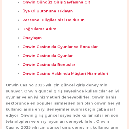
Onwin Gündüz Giriş Sayfasına Git
Üye Ol Butonuna Tıklayın
Personel Bilgilerinizi Doldurun
Doğrulama Adımı
Onaylayın
Onwin Casino’da Oyunlar ve Bonuslar
Onwin Casino’da Oyunlar
Onwin Casino’da Bonuslar
Onwin Casino Hakkında Müşteri Hizmetleri
Onwin Casino 2025 yılı için güncel giriş deneyimini
sunuyor. Onwin güncel giriş sayesinde kullanıcılar en iyi
oyunlar ve en iyi hizmetleri deneyebilirler. Onwin bahis
sektöründe en popüler isimlerden biri olan onwin her yıl
kullanıcılarına en iyi deneyimler sunmak için çaba sarf
ediyor. Onwin giriş güncel sayesinde kullanıcılar en son
teknolojileri ve en iyi oyunları deneyebilirler. Onwin
Casino 2025 yılı için güncel giriş deneyimi, kullanıcıların