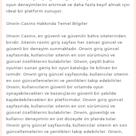
oyun deneyimlerini artırmak ve daha fazla keyif almak için
ideal bir platform sunuyor.
Onwin Casino Hakkında Temel Bilgiler
Onwin Casino, en güvenli ve güvenilir bahis sitelerinden
biridir. Sitenin resmi giriş sayfası her zaman güncel ve
güvenli bir deneyim sunmaktadır. Onwin giriş güncel
sayfasında, kullanıcılar sitenin en son sürümünü ve
güncel özelliklerini bulabilirler. Onwin, çeşitli bahis
oyunları sunan geniş bir oyun kataloğu ile bilinen bir
isimdir. Onwin giriş güncel sayfasında, kullanıcılar sitenin
en son güncellemelerini ve yenilikleri takip edebilirler.
Onwin, kullanıcıların güvenli bir ortamda oyun
oynayabilecekleri ve kazançlarını güvenli bir şekilde
kaydedebilecekleri bir platformdur. Onwin giriş güncel
sayfasında, kullanıcılar sitenin en son sürümünü ve
güncel özelliklerini bulabilirler. Onwin, güvenliği ve
kullanıcı deneyimini en üst düzeyde ön planda tutar.
Onwin giriş güncel sayfasında, kullanıcılar sitenin en son
güncellemelerini ve yenilikleri takip edebilirler. Onwin,