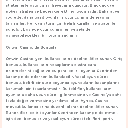
stratejilerle oyuncuları heyecana düşürür. Blackjack ve
poker, strateji ve beceri gerektiren oyunlardır. Bakarat ve
roulette, daha basit oyunlarla oyuncuların deneyimini
tamamlar. Her oyun türü için belirli kurallar ve stratejiler
sunulur, böylece oyuncuların en iyi şekilde
oynayabilecekleri bir ortam sağlanır.
Onwin Casino’da Bonuslar
Onwin Casino, yeni kullanıcılarına özel teklifler sunar. Giriş
bonusu, kullanıcıların hesaplarına ekstra para
eklemelerini sağlar ve bu para, belirli oyunlar üzerinden
kazanç elde ederken kullanılabilir. Yasal oyun süresi
bonusu, belirli bir süre boyunca oyuncuların kazançlarını
korumak için tasarlanmıştır. Bu teklifler, kullanıcıların
oyunlarla daha uzun süre ilgilenmesine ve Casino’ya daha
fazla değer vermesine yardımcı olur. Ayrıca, Casino,
mevcut kullanıcılarına düzenli olarak özel teklifler sunar.
Bu teklifler, belirli oyunlar üzerinden kazanç elde etmek
için özel bonuslar ve yasal oyun süresi teklifleri içerir.