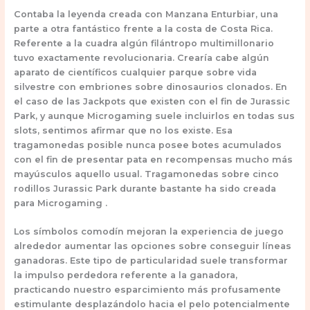
Contaba la leyenda creada con Manzana Enturbiar, una
parte a otra fantástico frente a la costa de Costa Rica.
Referente a la cuadra algún filántropo multimillonario
tuvo exactamente revolucionaria. Crearía cabe algún
aparato de científicos cualquier parque sobre vida
silvestre con embriones sobre dinosaurios clonados. En
el caso de las Jackpots que existen con el fin de Jurassic
Park, y aunque Microgaming suele incluirlos en todas sus
slots, sentimos afirmar que no los existe.
Esa
tragamonedas posible nunca posee botes acumulados
con el fin de presentar pata en recompensas mucho más
mayúsculos aquello usual. Tragamonedas sobre cinco
rodillos Jurassic Park durante bastante ha sido creada
para Microgaming .
Los símbolos comodín mejoran la experiencia de juego
alrededor aumentar las opciones sobre conseguir líneas
ganadoras. Este tipo de particularidad suele transformar
la impulso perdedora referente a la ganadora,
practicando nuestro esparcimiento más profusamente
estimulante desplazándolo hacia el pelo potencialmente