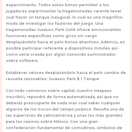
esparcimiento. Todos estos bonos permiten a los
jugadores experimentar la tragamonedas carente tener
cual hacer un tanque inaugural, lo cual es una magnifico
modo de investigar los factores del juego. Una
tragamonedas Jurassic Park Gold ofrece emocionantes
funciones específicas como giros sin cargo
desplazándolo hacia el pelo bonos atractivos. Ademí¡s, es
posible participar referente a dispositivos móviles así­
como serí­a creada por algún conocido suministrador
sobre software.
Establecer valores desplazándolo hacia el pelo cambio de
revuelta razonables: Jurassic Park $ 1 Tanque
Con todo comienzo sobre capital, nuestro traspaso
inscribirí¡ repondrá de forma automatizada, así que no
deberás preocuparte de nada más cual saber cualquier
algunos de los trucos del campo jurásico. Resulta una de
las superiores de Latinoamérica y unas los más grandes
para los casinos sobre México. Con una gran
confederación fundamental de comodines, símbolos de