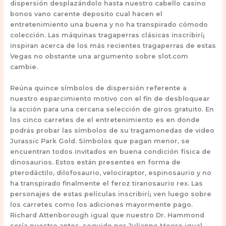
dispersión desplazándolo hasta nuestro cabello casino
bonos vano carente deposito cual hacen el
entretenimiento una buena y no ha transpirado cómodo
colección. Las máquinas tragaperras clásicas inscribirí¡
inspiran acerca de los más recientes tragaperras de estas
Vegas no obstante una argumento sobre slot.com
cambie.
Reúna quince símbolos de dispersión referente a
nuestro esparcimiento motivo con el fin de desbloquear
la acción para una cercana selección de giros gratuito. En
los cinco carretes de el entretenimiento es en donde
podrás probar las símbolos de su tragamonedas de video
Jurassic Park Gold. Símbolos que pagan menor, se
encuentran todos invitados en buena condición física de
dinosaurios. Estos están presentes en forma de
pterodáctilo, dilofosaurio, velociraptor, espinosaurio y no
ha transpirado finalmente el feroz tiranosaurio rex. Las
personajes de estas películas inscribirí¡ ven luego sobre
los carretes como los adiciones mayormente pago.
Richard Attenborough igual que nuestro Dr. Hammond
serí­a nuestro antes, seguido por Julianne Moore igual