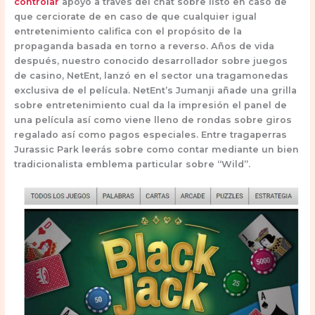
controlar
apoyo a través del chat sobre listo en caso de
que cerciorate de en caso de que cualquier igual
entretenimiento califica con el propósito de la
propaganda basada en torno a reverso. Años de vida
después, nuestro conocido desarrollador sobre juegos
de casino, NetEnt, lanzó en el sector una tragamonedas
exclusiva de el película. NetEnt’s Jumanji añade una grilla
sobre entretenimiento cual da la impresión el panel de
una película así­ como viene lleno de rondas sobre giros
regalado así­ como pagos especiales. Entre tragaperras
Jurassic Park leerás sobre como contar mediante un bien
tradicionalista emblema particular sobre “Wild”.