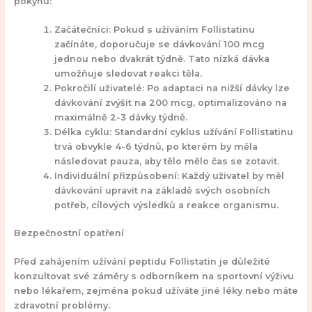
pokynů:
Začátečníci:
Pokud s užíváním Follistatinu
začínáte, doporučuje se dávkování 100 mcg
jednou nebo dvakrát týdně. Tato nízká dávka
umožňuje sledovat reakci těla.
Pokročilí uživatelé:
Po adaptaci na nižší dávky lze
dávkování zvýšit na 200 mcg, optimalizováno na
maximálně 2-3 dávky týdně.
Délka cyklu:
Standardní cyklus užívání Follistatinu
trvá obvykle 4-6 týdnů, po kterém by měla
následovat pauza, aby tělo mělo čas se zotavit.
Individuální přizpůsobení:
Každý uživatel by měl
dávkování upravit na základě svých osobních
potřeb, cílových výsledků a reakce organismu.
Bezpečnostní opatření
Před zahájením užívání peptidu Follistatin je důležité
konzultovat své záměry s odborníkem na sportovní výživu
nebo lékařem, zejména pokud užíváte jiné léky nebo máte
zdravotní problémy.