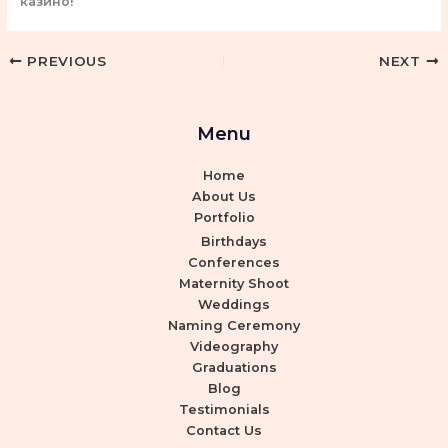
казино!
PREVIOUS
NEXT
Menu
Home
About Us
Portfolio
Birthdays
Conferences
Maternity Shoot
Weddings
Naming Ceremony
Videography
Graduations
Blog
Testimonials
Contact Us