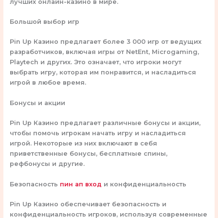
лучших онлайн-казино в мире.
Большой выбор игр
Pin Up Казино предлагает более 3 000 игр от ведущих
разработчиков, включая игры от NetEnt, Microgaming,
Playtech и других. Это означает, что игроки могут
выбрать игру, которая им понравится, и насладиться
игрой в любое время.
Бонусы и акции
Pin Up Казино предлагает различные бонусы и акции,
чтобы помочь игрокам начать игру и насладиться
игрой. Некоторые из них включают в себя
приветственные бонусы, бесплатные спины,
рефбонусы и другие.
Безопасность
пин ап вход
и конфиденциальность
Pin Up Казино обеспечивает безопасность и
конфиденциальность игроков, используя современные