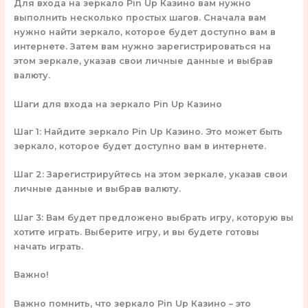
Для входа на зеркало Pin Up Казино вам нужно
выполнить несколько простых шагов. Сначала вам
нужно найти зеркало, которое будет доступно вам в
интернете. Затем вам нужно зарегистрироваться на
этом зеркале, указав свои личные данные и выбрав
валюту.
Шаги для входа на зеркало Pin Up Казино
Шаг 1: Найдите зеркало Pin Up Казино. Это может быть
зеркало, которое будет доступно вам в интернете.
Шаг 2: Зарегистрируйтесь на этом зеркале, указав свои
личные данные и выбрав валюту.
Шаг 3: Вам будет предложено выбрать игру, которую вы
хотите играть. Выберите игру, и вы будете готовы
начать играть.
Важно!
Важно помнить, что зеркало Pin Up Казино – это