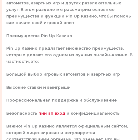
автоматов, азартных игр и других развлекательных
услуг. В этом разделе мы рассмотрим основные
преимущества и функции Pin Up Казино, чтобы помочь
вам начать свой игровой опыт.
Преимущества Pin Up Казино
Pin Up Казино предлагает множество преимуществ,
которые делают его одним из лучших онлайн-казино. В
частности, это:
Большой выбор игровых автоматов и азартных игр
Высокие ставки и выигрыши
Профессиональная поддержка и обслуживание
Безопасность
пин ап вход
и конфиденциальность
Важно! Pin Up Казино является официальным сайтом,
который лицензирован и регулируется
соответствующими органами. Это означает, что вы