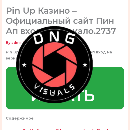
Skip
Pin Up Казино –
to
content
Официальный сайт Пин
Ап вход на зеркало.2737
By
admlnlx
/
January 14, 2026
Pin Up Казино – Официальный сайт Пин Ап вход на
зеркало
ИГРАТЬ
Содержимое