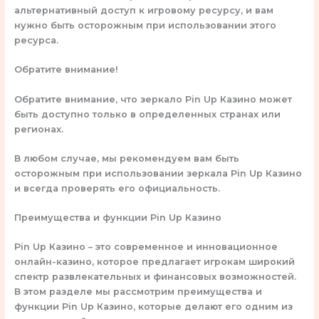
альтернативный доступ к игровому ресурсу, и вам
нужно быть осторожным при использовании этого
ресурса.
Обратите внимание!
Обратите внимание, что зеркало Pin Up Казино может
быть доступно только в определенных странах или
регионах.
В любом случае, мы рекомендуем вам быть
осторожным при использовании зеркала Pin Up Казино
и всегда проверять его официальность.
Преимущества и функции Pin Up Казино
Pin Up Казино – это современное и инновационное
онлайн-казино, которое предлагает игрокам широкий
спектр развлекательных и финансовых возможностей.
В этом разделе мы рассмотрим преимущества и
функции Pin Up Казино, которые делают его одним из