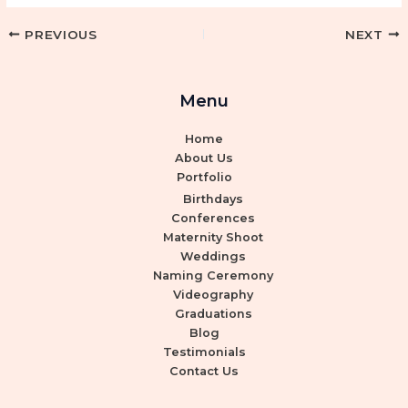
PREVIOUS
NEXT
Menu
Home
About Us
Portfolio
Birthdays
Conferences
Maternity Shoot
Weddings
Naming Ceremony
Videography
Graduations
Blog
Testimonials
Contact Us