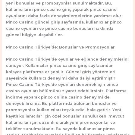
yeni bonuslar ve promosyonlar sunulmaktadır. Bu,
kullanıcıların pinco casino giriş yaparak pinco casino
oyunlarını daha fazla deneyimlemelerine yardımcı olur.
Pinco Casino güncel giriş sayfasında, kullanıcılar pinco
casino oyunları ve pinco casino bonusları hakkında
güncel bilgiye ulaşabilirler.
Pinco Casino Türkiye’de: Bonuslar ve Promosyonlar
Pinco Casino Türkiye’de oyunlar ve eğlence deneyimlerini
sunuyor. Kullanıcılar pinco casino giriş sayfasından
kolayca platforma erişebilir. Güncel giriş yöntemleri
sayesinde kullanıcı deneyimi daha da iyileştirilmiştir.
Pinco Casino Türkiye’de oyunları denemek için pinco
casino oyunları bölümünü ziyaret edebilirsiniz. Platforma
indirme yaparak pinco online casino deneyimi de
deneyebilirsiniz. Bu platformda bulunan bonuslar ve
promosyonlar kullanıcıları teşvik edici hale getirir. Yeni
kayıtlı kullanıcılar için özel bonuslar sunulurken, mevcut
kullanıcılar için düzenli olarak yeni promosyonlar ve
teklifler sunulmaktadır. Bu sayede kullanıcılar pinco