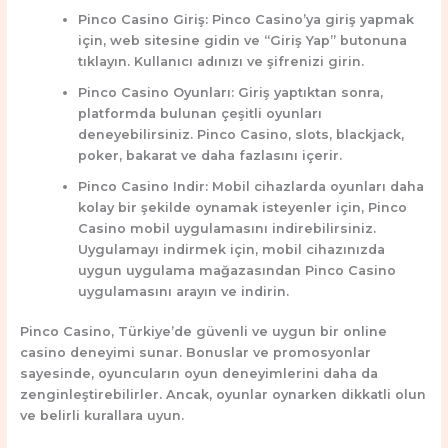
Pinco Casino Giriş: Pinco Casino’ya giriş yapmak
için, web sitesine gidin ve “Giriş Yap” butonuna
tıklayın. Kullanıcı adınızı ve şifrenizi girin.
Pinco Casino Oyunları: Giriş yaptıktan sonra,
platformda bulunan çeşitli oyunları
deneyebilirsiniz. Pinco Casino, slots, blackjack,
poker, bakarat ve daha fazlasını içerir.
Pinco Casino Indir: Mobil cihazlarda oyunları daha
kolay bir şekilde oynamak isteyenler için, Pinco
Casino mobil uygulamasını indirebilirsiniz.
Uygulamayı indirmek için, mobil cihazınızda
uygun uygulama mağazasından Pinco Casino
uygulamasını arayın ve indirin.
Pinco Casino, Türkiye’de güvenli ve uygun bir online
casino deneyimi sunar. Bonuslar ve promosyonlar
sayesinde, oyuncuların oyun deneyimlerini daha da
zenginleştirebilirler. Ancak, oyunlar oynarken dikkatli olun
ve belirli kurallara uyun.