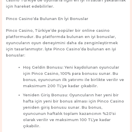
casino Türkiye’de oyunlarla ilgili en iyi fırsatları yakalamak
için hareket edebilirler.
Pinco Casino’da Bulunan En İyi Bonuslar
Pinco Casino, Türkiye’de popüler bir online casino
platformudur. Bu platformda bulunan en iyi bonuslar,
oyuncuların oyun deneyimini daha da zenginleştirmek
için tasarlanmıştır. İşte Pinco Casino’da bulunan en iyi
bonuslar:
Hoş Geldin Bonusu: Yeni kaydolunan oyuncular
için Pinco Casino, 100% para bonusu sunar. Bu
bonus, oyuncunun ilk yatırımı ile birlikte verilir ve
maksimum 200 TL’ye kadar çıkabilir.
Yeniden Giriş Bonusu: Oyuncuların her yeni bir
hafta için yeni bir bonus alması için Pinco Casino
yeniden giriş bonusu sunar. Bu bonus,
oyuncunun haftalık toplam kazancının %20’si
olarak verilir ve maksimum 100 TL’ye kadar
çıkabilir.