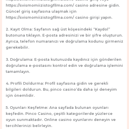
https://svismomiizistogfilma.com/ casino adresine gidin.
Güncel giriş sayfasına ulaşmak için
https://svismomiizistogfilma.com/ casino girişi yapın.
2. Kayıt Olma: Sayfanın sağ üst köşesindeki “Kaydol”
butonuna tıklayın. E-posta adresinizi ve bir şifre oluşturun.
Ayrıca, telefon numaranızı ve doğrulama kodunu girmeniz
gerekebilir.
3. Doğrulama: E-posta kutunuzda kaydınız için gönderilen
doğrulama e-postasını kontrol edin ve doğrulama işlemini
tamamlayın.
4. Profili Doldurma: Profil sayfasına gidin ve gerekli
bilgileri doldurun. Bu, pinco casino’da daha iyi deneyim
için önemlidir.
5. Oyunları Keşfetme: Ana sayfada bulunan oyunları
keşfedin. Pinco Casino, çeşitli kategorilerde yüzlerce
oyun sunmaktadır. Online casino oyunlarını deneyin ve
tercihlerinizi belirleyin.