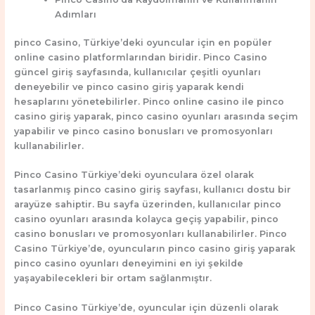
Adımları
pinco Casino, Türkiye’deki oyuncular için en popüler
online casino platformlarından biridir. Pinco Casino
güncel giriş sayfasında, kullanıcılar çeşitli oyunları
deneyebilir ve pinco casino giriş yaparak kendi
hesaplarını yönetebilirler. Pinco online casino ile pinco
casino giriş yaparak, pinco casino oyunları arasında seçim
yapabilir ve pinco casino bonusları ve promosyonları
kullanabilirler.
Pinco Casino Türkiye’deki oyunculara özel olarak
tasarlanmış pinco casino giriş sayfası, kullanıcı dostu bir
arayüze sahiptir. Bu sayfa üzerinden, kullanıcılar pinco
casino oyunları arasında kolayca geçiş yapabilir, pinco
casino bonusları ve promosyonları kullanabilirler. Pinco
Casino Türkiye’de, oyuncuların pinco casino giriş yaparak
pinco casino oyunları deneyimini en iyi şekilde
yaşayabilecekleri bir ortam sağlanmıştır.
Pinco Casino Türkiye’de, oyuncular için düzenli olarak