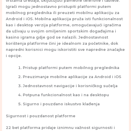
vrstama uređaja, uključujući pametne telefone i tablete.
Igrači mogu jednostavno pristupiti platformi putem
mobilnog preglednika ili preuzeti mobilnu aplikaciju za
Android i iOS. Mobilna aplikacija pruža isti funkcionalnost
kao i desktop verzija platforme, omogućavajući igračima
da uživaju u svojim omiljenim sportskim događajima i
kasino igrama gdje god se nalazili. Jednostavnost
korištenja platforme čini je idealnom za početnike, dok
napredni korisnici mogu iskoristiti sve napredne značajke
i opcije.
Pristup platformi putem mobilnog preglednika
Preuzimanje mobilne aplikacije za Android i iOS
Jednostavnost navigacije i korisničkog sučelja
Potpuna funkcionalnost kao i na desktopu
Sigurno i pouzdano iskustvo klađenja
Sigurnost i pouzdanost platforme
22 bet
platforma pridaje iznimnu važnost sigurnosti i