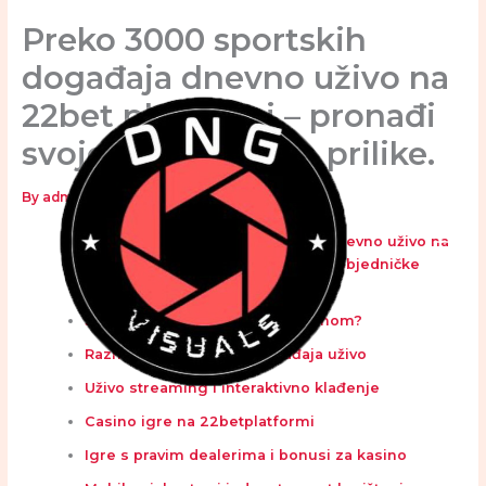
Skip
Preko 3000 sportskih
to
content
događaja dnevno uživo na
22bet platformi – pronađi
svoje pobjedničke prilike.
By
admlnlx
/
February 4, 2026
Preko 3000 sportskih događaja dnevno uživo na
22bet platformi – pronađi svoje pobjedničke
prilike.
Što čini 22bet platformu posebnom?
Raznolikost sportskih događaja uživo
Uživo streaming i interaktivno klađenje
Casino igre na 22betplatformi
Igre s pravim dealerima i bonusi za kasino