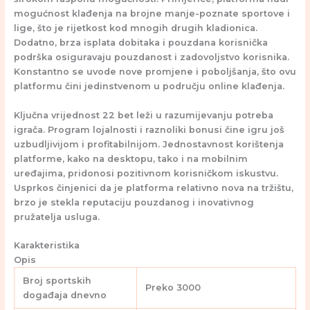
mogućnost klađenja na brojne manje-poznate sportove i
lige, što je rijetkost kod mnogih drugih kladionica.
Dodatno, brza isplata dobitaka i pouzdana korisnička
podrška osiguravaju pouzdanost i zadovoljstvo korisnika.
Konstantno se uvode nove promjene i poboljšanja, što ovu
platformu čini jedinstvenom u području online klađenja.
Ključna vrijednost
22 bet
leži u razumijevanju potreba
igrača. Program lojalnosti i raznoliki bonusi čine igru još
uzbudljivijom i profitabilnijom. Jednostavnost korištenja
platforme, kako na desktopu, tako i na mobilnim
uređajima, pridonosi pozitivnom korisničkom iskustvu.
Usprkos činjenici da je platforma relativno nova na tržištu,
brzo je stekla reputaciju pouzdanog i inovativnog
pružatelja usluga.
Karakteristika
Opis
Broj sportskih
Preko 3000
događaja dnevno