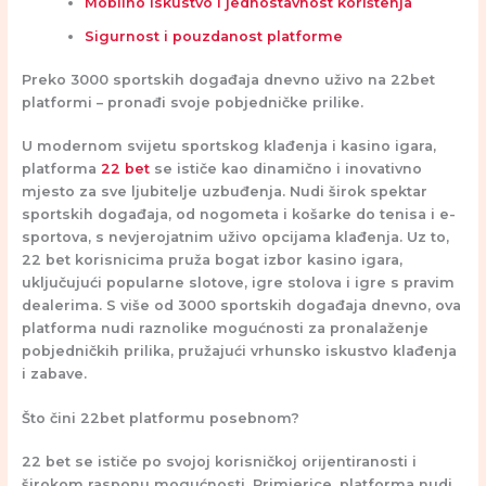
Mobilno iskustvo i jednostavnost korištenja
Sigurnost i pouzdanost platforme
Preko 3000 sportskih događaja dnevno uživo na 22bet
platformi – pronađi svoje pobjedničke prilike.
U modernom svijetu sportskog klađenja i kasino igara,
platforma
22 bet
se ističe kao dinamično i inovativno
mjesto za sve ljubitelje uzbuđenja. Nudi širok spektar
sportskih događaja, od nogometa i košarke do tenisa i e-
sportova, s nevjerojatnim uživo opcijama klađenja. Uz to,
22 bet
korisnicima pruža bogat izbor kasino igara,
uključujući popularne slotove, igre stolova i igre s pravim
dealerima. S više od 3000 sportskih događaja dnevno, ova
platforma nudi raznolike mogućnosti za pronalaženje
pobjedničkih prilika, pružajući vrhunsko iskustvo klađenja
i zabave.
Što čini 22bet platformu posebnom?
22 bet
se ističe po svojoj korisničkoj orijentiranosti i
širokom rasponu mogućnosti. Primjerice, platforma nudi