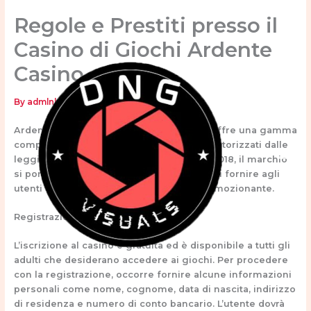
Skip
Regole e Prestiti presso il
to
content
Casino di Giochi Ardente
Casino
By
admlnlx
/
April 2, 2026
Ardente Casino è un’azienda online che offre una gamma
completa di giochi d’azzardo a soggetti autorizzati dalle
leggi locali e internazionali. Fondato nel 2018, il marchio
si pone come obiettivo principale quello di fornire agli
utenti un esperienza di gioco sicura ed emozionante.
Registrazione e Profilo Utente
L’iscrizione al casino è gratuita ed è disponibile a tutti gli
adulti che desiderano accedere ai giochi. Per procedere
con la registrazione, occorre fornire alcune informazioni
personali come nome, cognome, data di nascita, indirizzo
di residenza e numero di conto bancario. L’utente dovrà