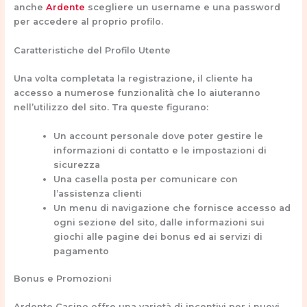
anche
Ardente
scegliere un username e una password
per accedere al proprio profilo.
Caratteristiche del Profilo Utente
Una volta completata la registrazione, il cliente ha
accesso a numerose funzionalità che lo aiuteranno
nell’utilizzo del sito. Tra queste figurano:
Un account personale dove poter gestire le
informazioni di contatto e le impostazioni di
sicurezza
Una casella posta per comunicare con
l’assistenza clienti
Un menu di navigazione che fornisce accesso ad
ogni sezione del sito, dalle informazioni sui
giochi alle pagine dei bonus ed ai servizi di
pagamento
Bonus e Promozioni
Ardente Casino offre una varietà di incentivi per i nuovi