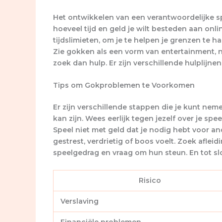
Het ontwikkelen van een verantwoordelijke spe
hoeveel tijd en geld je wilt besteden aan onli
tijdslimieten, om je te helpen je grenzen te 
Zie gokken als een vorm van entertainment, ni
zoek dan hulp. Er zijn verschillende hulplij
Tips om Gokproblemen te Voorkomen
Er zijn verschillende stappen die je kunt ne
kan zijn. Wees eerlijk tegen jezelf over je s
Speel niet met geld dat je nodig hebt voor an
gestrest, verdrietig of boos voelt. Zoek aflei
speelgedrag en vraag om hun steun. En tot slo
Risico
Verslaving
Financiële problemen