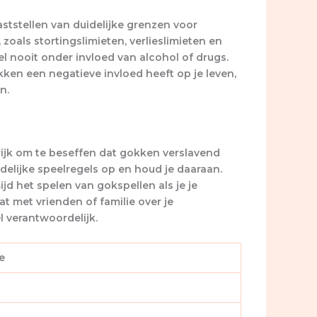
aststellen van duidelijke grenzen voor
zoals stortingslimieten, verlieslimieten en
l nooit onder invloed van alcohol of drugs.
kken een negatieve invloed heeft op je leven,
n.
rijk om te beseffen dat gokken verslavend
idelijke speelregels op en houd je daaraan.
d het spelen van gokspellen als je je
at met vrienden of familie over je
l verantwoordelijk.
e