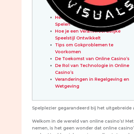
Bonussen en Promoties bij Online
Casino’s
Het Belang van Verantwoord
Spelen
Hoe je een Verantwoordelijke
Speelstijl Ontwikkelt
Tips om Gokproblemen te
Voorkomen
De Toekomst van Online Casino’s
De Rol van Technologie in Online
Casino’s
Veranderingen in Regelgeving en
Wetgeving
Spelplezier gegarandeerd bij het uitgebreide 
Welkom in de wereld van online casino’s! Met
nemen, is het geen wonder dat online casino’s