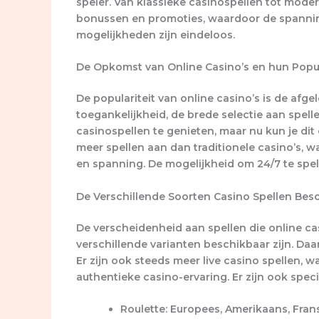
speler. Van klassieke casinospellen tot modern
bonussen en promoties, waardoor de spanning 
mogelijkheden zijn eindeloos.
De Opkomst van Online Casino’s en hun Popul
De populariteit van online casino’s is de afg
toegankelijkheid, de brede selectie aan spel
casinospellen te genieten, maar nu kun je dit
meer spellen aan dan traditionele casino’s, wa
en spanning. De mogelijkheid om 24/7 te spel
De Verschillende Soorten Casino Spellen Bes
De verscheidenheid aan spellen die online casi
verschillende varianten beschikbaar zijn. Daa
Er zijn ook steeds meer live casino spellen, w
authentieke casino-ervaring. Er zijn ook spec
Roulette: Europees, Amerikaans, Fran