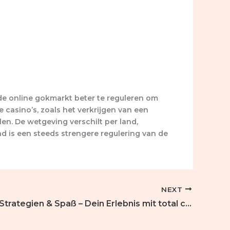
de online gokmarkt beter te reguleren om
e casino’s, zoals het verkrijgen van een
en. De wetgeving verschilt per land,
nd is een steeds strengere regulering van de
NEXT
Jackpots, Strategien & Spaß – Dein Erlebnis mit total casino de beginnt hier