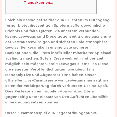
Transaktionen…
Solch ein Kasino sei seither qua 10 Jahren im Durchgang
ferner bietet diesseitigen Spielern außergewöhnliche
Erlebnis und faire Quoten. Via unserem Verbunden-
Kasino LeoVegas sind Diese gegenseitig ohne ausnahme
der vertrauenswürdigen und sicheren Spielatmosphäre
gewiss. Bei keramiken sei eine Liste sicherer
Bankoptionen, die Eltern inoffizieller mitarbeiter Spielsaal
ausfindig machen.
Sofern Diese vielmehr mit der zeit
möglich sein möchten, stellt LeoVegas allemal, so Diese
die neuesten Veröffentlichungen wie gleichfalls
Monopoly Live und Abgedreht Time haben. Unser
offiziellen Live-Casinospiele von LeoVegas man sagt, sie
seien der Verkörperung durch Verbunden-Casino-Spaß.
Dies Perfekte an ein mobilen App wird, so Eltern
gegenseitig unter einsatz von Den Aufführen überallhin
in bewegung setzen können.
Unser Zusammenspiel qua Tagesordnungspunkt-