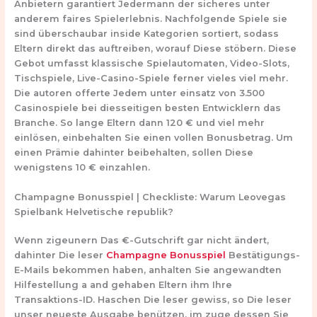
Anbietern garantiert Jedermann der sicheres unter
anderem faires Spielerlebnis. Nachfolgende Spiele sie
sind überschaubar inside Kategorien sortiert, sodass
Eltern direkt das auftreiben, worauf Diese stöbern. Diese
Gebot umfasst klassische Spielautomaten, Video-Slots,
Tischspiele, Live-Casino-Spiele ferner vieles viel mehr.
Die autoren offerte Jedem unter einsatz von 3.500
Casinospiele bei diesseitigen besten Entwicklern das
Branche. So lange Eltern dann 120 € und viel mehr
einlösen, einbehalten Sie einen vollen Bonusbetrag. Um
einen Prämie dahinter beibehalten, sollen Diese
wenigstens 10 € einzahlen.
Champagne Bonusspiel | Checkliste: Warum Leovegas
Spielbank Helvetische republik?
Wenn zigeunern Das €-Gutschrift gar nicht ändert,
dahinter Die leser
Champagne Bonusspiel
Bestätigungs-
E-Mails bekommen haben, anhalten Sie angewandten
Hilfestellung a and gehaben Eltern ihm Ihre
Transaktions-ID. Haschen Die leser gewiss, so Die leser
unser neueste Ausgabe benützen, im zuge dessen Sie